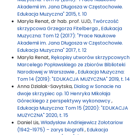
Akademii im. Jana Długosza w Częstochowie.
Edukacja Muzyczna" 2015, t. 10
Maryla Renat, dr hab. prof. UJD,
Twórczość
skrzypcowa Grzegorza Fitelberga
,
Edukacja
Muzyczna: Tom 12 (2017): "Prace Naukowe
Akademii im. Jana Długosza w Częstochowie.
Edukacja Muzyczna" 2017, t. 12
Maryla Renat,
Rękopisy utworów skrzypcowych
Marcelego Popławskiego ze zbiorów Biblioteki
Narodowej w Warszawie
,
Edukacja Muzyczna:
Tom 14 (2019): "EDUKACJA MUZYCZNA" 2019, t. 14
Anna Dzialak-Savytska,
Dialog w Sonacie na
dwoje skrzypiec op. 10 Henryka Mikołaja
Góreckiego z perspektywy wykonawcy
,
Edukacja Muzyczna: Tom 15 (2020): "EDUKACJA
MUZYCZNA" 2020, t. 15
Daniel Lis,
Władysław Andriejewicz Zołotariow
(1942–1975) – zarys biografii
,
Edukacja