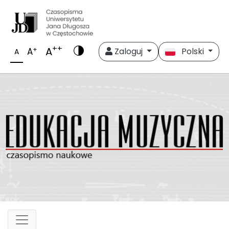
++
A
+
A
Zaloguj
Polski
A