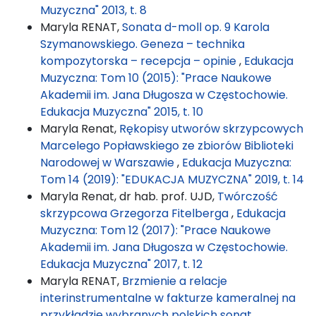
Muzyczna" 2013, t. 8
Maryla RENAT,
Sonata d-moll op. 9 Karola
Szymanowskiego. Geneza – technika
kompozytorska – recepcja – opinie
,
Edukacja
Muzyczna: Tom 10 (2015): "Prace Naukowe
Akademii im. Jana Długosza w Częstochowie.
Edukacja Muzyczna" 2015, t. 10
Maryla Renat,
Rękopisy utworów skrzypcowych
Marcelego Popławskiego ze zbiorów Biblioteki
Narodowej w Warszawie
,
Edukacja Muzyczna:
Tom 14 (2019): "EDUKACJA MUZYCZNA" 2019, t. 14
Maryla Renat, dr hab. prof. UJD,
Twórczość
skrzypcowa Grzegorza Fitelberga
,
Edukacja
Muzyczna: Tom 12 (2017): "Prace Naukowe
Akademii im. Jana Długosza w Częstochowie.
Edukacja Muzyczna" 2017, t. 12
Maryla RENAT,
Brzmienie a relacje
interinstrumentalne w fakturze kameralnej na
przykładzie wybranych polskich sonat