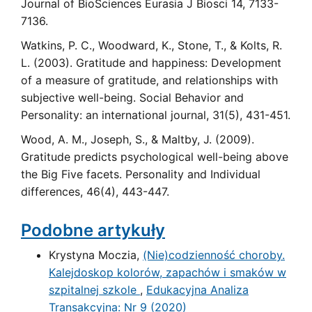
Journal of BioSciences Eurasia J Biosci 14, 7133-
7136.
Watkins, P. C., Woodward, K., Stone, T., & Kolts, R.
L. (2003). Gratitude and happiness: Development
of a measure of gratitude, and relationships with
subjective well-being. Social Behavior and
Personality: an international journal, 31(5), 431-451.
Wood, A. M., Joseph, S., & Maltby, J. (2009).
Gratitude predicts psychological well-being above
the Big Five facets. Personality and Individual
differences, 46(4), 443-447.
Podobne artykuły
Krystyna Moczia,
(Nie)codzienność choroby.
Kalejdoskop kolorów, zapachów i smaków w
szpitalnej szkole
,
Edukacyjna Analiza
Transakcyjna: Nr 9 (2020)