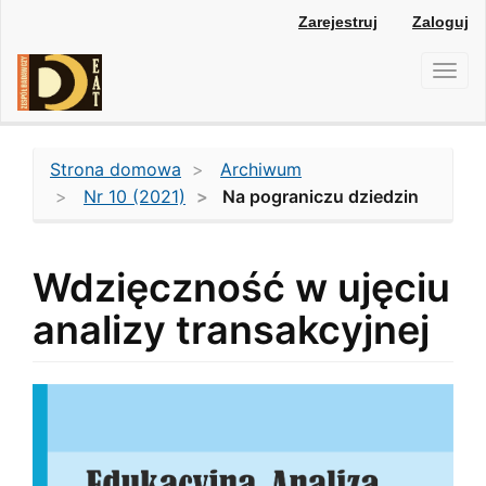
Main
Zarejestruj
Zaloguj
Navigation
Main
Toggl
Content
navig
Sidebar
Strona domowa
Archiwum
Nr 10 (2021)
Na pograniczu dziedzin
Wdzięczność w ujęciu
analizy transakcyjnej
Article
Sidebar