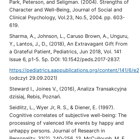
Park, Peterson, and Seligman. (2004). Strengths of
Character and Well–Being, Journal of Social and
Clinical Psychology, Vol.23, No.5, 2004. pp. 603-
619.
Sharma, A., Johnson, L., Caruso Brown, A., Unguru,
Y., Lantos, J., D., (2018), An Extravagant Gift From
a Grateful Patient, Pediatrics, Jun 2018, Vol. 141
Issue 6, p1-5. 5p. DOI: 10.1542/peds.2017-2837.
https://pediatrics.aappublications.org/content/141/6/
(odczyt 29.09.2021)
Steward I., Joines V., (2016), Analiza Transakcyjna
dzisiaj, Rebis, Poznań.
Seidlitz, L., Wyer Jr, R. S., & Diener, E. (1997).
Cognitive correlates of subjective well-being: The
processing of valenced life events by happy and
unhappy persons. Journal of Research in
Personality, 31(2), 240-256. 13. McCullough, M. E.,