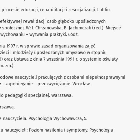
procesie edukacji, rehabilitacji i resocjalizacji. Lublin.
ki efektywnej rewalidacji osób głęboko upośledzonych
ołecznej. W: I. Chrzanowska, B. Jachimczak (red.). Miejsce
wychowaniu – wyzwania praktyki. Łódź.
ia 1997 r. w sprawie zasad organizowania zajęć
ieci i młodzieży upośledzonych umysłowo w stopniu
 76) oraz Ustawa z dnia 7 września 1991 r. o systemie oświaty
n. zm.).
awodowe nauczycieli pracujących z osobami niepełnosprawnymi
y – zapobieganie – przezwyciężanie. Wrocław.
do pedagogiki specjalnej. Warszawa.
arszawa.
ie nauczyciela. Psychologia Wychowawcza, 5.
 u nauczycieli: Poziom nasilenia i symptomy. Psychologia