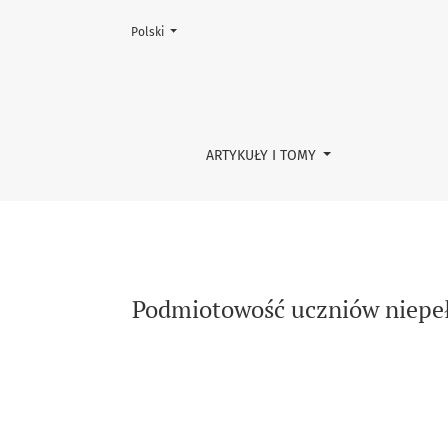
Zmień język, obecnie wybrany to:
Polski
Podmiotowość uczniów niepełnosprawnych w ś
ARTYKUŁY I TOMY
Podmiotowość uczniów niepełn