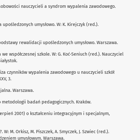
y osobowości nauczycieli a syndrom wypalenia zawodowego.
ka upośledzonych umysłowo. W: K. Kirejczyk (red.).
e podstawy rewalidacji upośledzonych umysłowo. Warszawa.
a we współczesnej szkole. W: G. Koć-Seniuch (red.). Nauczyciel
iałystok.
aliza czynników wypalenia zawodowego u nauczycieli szkół
XV, 3.
cjalna. Warszawa.
o metodologii badań pedagogicznych. Kraków.
erpień 2001) o kształceniu integracyjnym i specjalnym,
. W: M. Orkisz, M. Piszczek, A. Smyczek, J. Szwiec (red.).
edzeniem umysłowym. Warszawa.