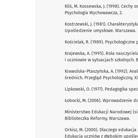
Kliś, M. Kossewska, J. (1998). Cech
Psychologia Wychowawcza, 2.
Kostrzewski, J. (1981). Charakterysty
Upośledzenie umysłowe. Warszawa.
Kościelak, R. (1989). Psychologiczn
Krajewska, A. (1995). Rola nauczyciel
i uczniowie w sytuacjach szkolnych. B
Krawulska-Ptaszyńska, A. (1992). An
średnich. Przegląd Psychologiczny, XX
Lipkowski, O. (1977). Pedagogika spe
Łobocki, M. (2006). Wprowadzenie d
Ministerstwo Edukacji Narodowej (si
Biblioteczka Reformy, Warszawa.
Orkisz, M. (2000). Dlaczego edukacja ?
Edukacja uczniów z głębokim upośl