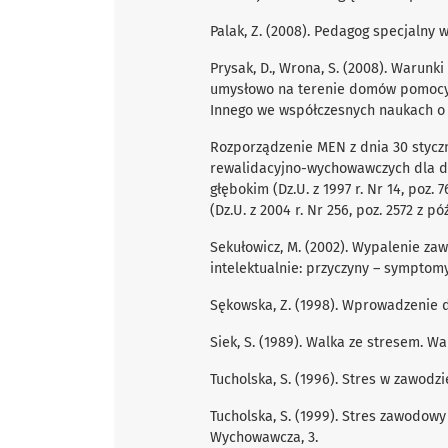
Palak, Z. (2008). Pedagog specjalny w 
Prysak, D., Wrona, S. (2008). Warun
umysłowo na terenie domów pomocy sp
Innego we współczesnych naukach o 
Rozporządzenie MEN z dnia 30 styczn
rewalidacyjno-wychowawczych dla dz
głębokim (Dz.U. z 1997 r. Nr 14, poz.
(Dz.U. z 2004 r. Nr 256, poz. 2572 z póź
Sekułowicz, M. (2002). Wypalenie z
intelektualnie: przyczyny – symptom
Sękowska, Z. (1998). Wprowadzenie 
Siek, S. (1989). Walka ze stresem. W
Tucholska, S. (1996). Stres w zawodz
Tucholska, S. (1999). Stres zawodowy
Wychowawcza, 3.