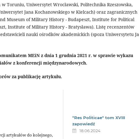
ka w Toruniu, Uniwersytet Wrocławski, Politechnika Rzeszowska,
Uniwersytet Jana Kochanowskiego w Kielcach) oraz zagranicznych
 Museum of Military History - Budapeszt, Institute for Political
zt, Institute of Military History - Bratysława). Listę recenzentów
rzedstawicieli nauki ośrodków akademickich (spoza Uniwersytetu J
omunikatem MEiN z dnia 1 grudnia 2021 r. w sprawie wykazu
iałów z konferencji międzynarodowych.
rów za publikację artykułu.
"Res Politicae" tom XVIII
zapowiedź
18.06.2024
cji artykułów do kolejnego,