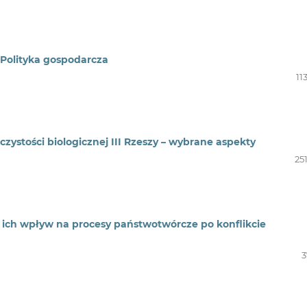
 Polityka gospodarcza
11
zystości biologicznej III Rzeszy – wybrane aspekty
25
 ich wpływ na procesy państwotwórcze po konflikcie
3