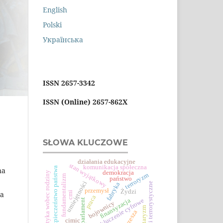
English
Polski
Українська
ISSN 2657-3342
ISSN (Online) 2657-862X
SŁOWA KLUCZOWE
działania edukacyjne
stan wyjątkowy
komunikacja społeczna
bezpieczeństwo państwa
na
demokracja
polityka wobec rodziny
terroryzm
fundamentalizm
państwo
umiejętności
ataki terrorystyczne
fabryka
przemysł
Żydzi
cmi
ma
praca
finansyzacja
wykluczenie cyfrowe
parlament
bojownicy
militaryzm
iii rzesza
cimic