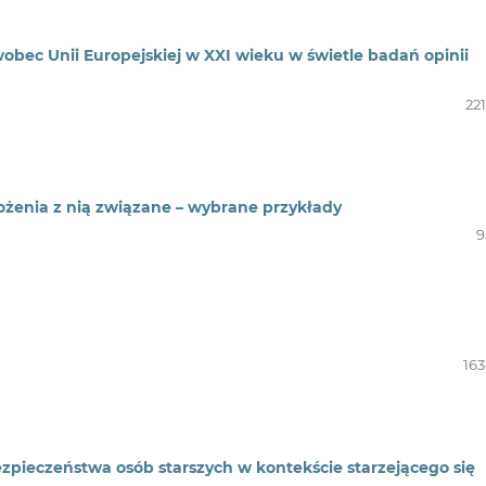
bec Unii Europejskiej w XXI wieku w świetle badań opinii
22
rożenia z nią związane – wybrane przykłady
9
163
pieczeństwa osób starszych w kontekście starzejącego się