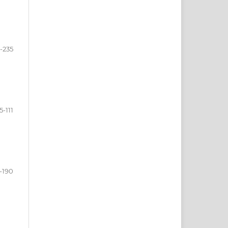
1-235
5-111
-190