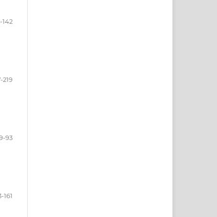
7-142
-219
9-93
3-161