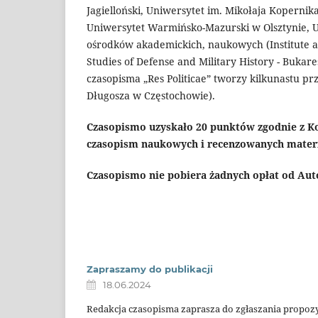
Jagielloński, Uniwersytet im. Mikołaja Koperni
Uniwersytet Warmińsko-Mazurski w Olsztynie, 
ośrodków akademickich, naukowych (Institute and
Studies of Defense and Military History - Bukares
czasopisma „Res Politicae” tworzy kilkunastu p
Długosza w Częstochowie).
Czasopismo uzyskało 20 punktów zgodnie z K
czasopism naukowych i recenzowanych mater
Czasopismo nie pobiera żadnych opłat od Auto
Zapraszamy do publikacji
18.06.2024
Redakcja czasopisma zaprasza do zgłaszania propozy