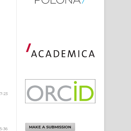
7-23
MAKE A SUBMISSION
5-36