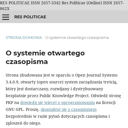
RES POLITICAE ISSN 2657-3342 Res Politicae (Online) ISSN 2657-
862X
RES POLITICAE
STRONA DOMOWA
/
O systemie otwartego czasopisma
O systemie otwartego
czasopisma
Strona zbudowana jest w oparciu o Open Journal Systems
3.4.0.9, otwarty (open source) system zarządzania treścią,
który jest dostarczany, rozwijany i dystrybuowany
bezpłatnie przez Public Knowledge Project. Odwiedź stronę
PKP na
dowiedx się więcej o oprogramowaniu
na licencji
GNU GPL. Proszę,
skontaktuj się z czasopismem
bezpośrednio w razie pytań dotyczących czasopisma i
zgłoszeń do niego.