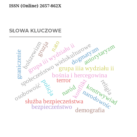
ISSN (Online) 2657-862X
SŁOWA KLUCZOWE
nato
gruzja
bolszewizm
społeczeństwo wielokulturowe
grupa iii wydziału ii
autorytaryzm
dogmatyzm
graniczenie
grupa iiia wydziału ii
bośnia i hercegowina
terror
konflikt
policja
religia
osobowość
kontrwywiad
naród
narodowośc
służba bezpieczeństwa
bezpieczeństwo
demografia