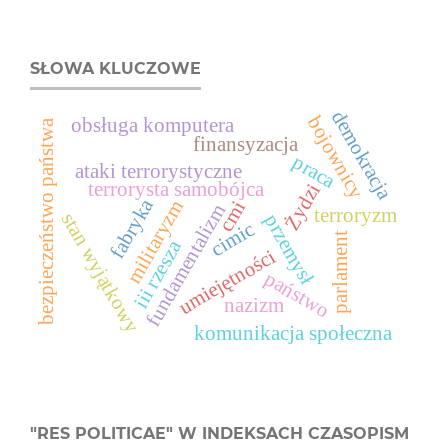
SŁOWA KLUCZOWE
demokracja
bojownicy
obsługa komputera
bezpieczeństwo państwa
finansyzacja
praca
ataki terrorystyczne
terrorysta samobójca
Żydzi
fabryka
militaryzm
cmi
fundamentalizm
terroryzm
stan wyjątkowy
przemysł
cimic
parlament
iii rzesza
umiejętności
państwo
nazizm
komunikacja społeczna
"RES POLITICAE" W INDEKSACH CZASOPISM