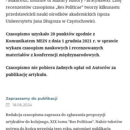
- Bukareszt, Institute of Military History - Bratysława). Listę
recenzentów czasopisma „Res Politicae” tworzy kilkunastu
przedstawicieli nauki ośrodków akademickich (spoza
Uniwersytetu Jana Długosza w Częstochowie).
Czasopismo uzyskało 20 punktów zgodnie z
Komunikatem MEiN z dnia 1 grudnia 2021 r. w sprawie
wykazu czasopism naukowych i recenzowanych
materiałów z konferencji międzynarodowych.
Czasopismo nie pobiera żadnych opłat od Autorów za
publikację artykułu.
Zapraszamy do publikacji
18.06.2024
Redakcja czasopisma zaprasza do zgłaszania propozycji
artykułów do kolejnego, XIX tomu "Res Politicae". Nabór tekstów
potrwa do końca września tego roku, natomiast publikacja