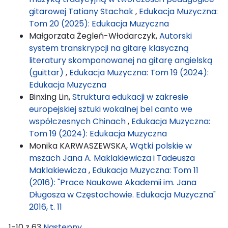
gitarowej Tatiany Stachak
,
Edukacja Muzyczna:
Tom 20 (2025): Edukacja Muzyczna
Małgorzata Żegleń-Włodarczyk,
Autorski
system transkrypcji na gitarę klasyczną
literatury skomponowanej na gitarę angielską
(guittar)
,
Edukacja Muzyczna: Tom 19 (2024):
Edukacja Muzyczna
Binxing Lin,
Struktura edukacji w zakresie
europejskiej sztuki wokalnej bel canto we
współczesnych Chinach
,
Edukacja Muzyczna:
Tom 19 (2024): Edukacja Muzyczna
Monika KARWASZEWSKA,
Wątki polskie w
mszach Jana A. Maklakiewicza i Tadeusza
Maklakiewicza
,
Edukacja Muzyczna: Tom 11
(2016): "Prace Naukowe Akademii im. Jana
Długosza w Częstochowie. Edukacja Muzyczna"
2016, t. 11
1-10 z 63
Następny