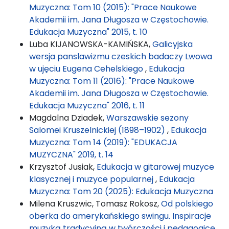
Muzyczna: Tom 10 (2015): "Prace Naukowe
Akademii im. Jana Długosza w Częstochowie.
Edukacja Muzyczna" 2015, t. 10
Luba KIJANOWSKA-KAMIŃSKA,
Galicyjska
wersja panslawizmu czeskich badaczy Lwowa
w ujęciu Eugena Cehelskiego
,
Edukacja
Muzyczna: Tom 11 (2016): "Prace Naukowe
Akademii im. Jana Długosza w Częstochowie.
Edukacja Muzyczna" 2016, t. 11
Magdalna Dziadek,
Warszawskie sezony
Salomei Kruszelnickiej (1898–1902)
,
Edukacja
Muzyczna: Tom 14 (2019): "EDUKACJA
MUZYCZNA" 2019, t. 14
Krzysztof Jusiak,
Edukacja w gitarowej muzyce
klasycznej i muzyce popularnej
,
Edukacja
Muzyczna: Tom 20 (2025): Edukacja Muzyczna
Milena Kruszwic, Tomasz Rokosz,
Od polskiego
oberka do amerykańskiego swingu. Inspiracje
muzyką tradycyjną w twórczości i pedagogice