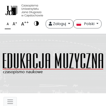
++
A
+
A
Zaloguj
Polski
A