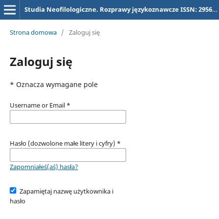
Studia Neofilologiczne. Rozprawy językoznawcze ISSN: 2956-5731, dawniej (dla tytułu "Studia Neofilologiczne) ISSN 2657-3032
Strona domowa
/
Zaloguj się
Zaloguj się
* Oznacza wymagane pole
Username or Email
*
Hasło (dozwolone małe litery i cyfry)
*
Zapomniałeś(aś) hasła?
Zapamiętaj nazwę użytkownika i
hasło