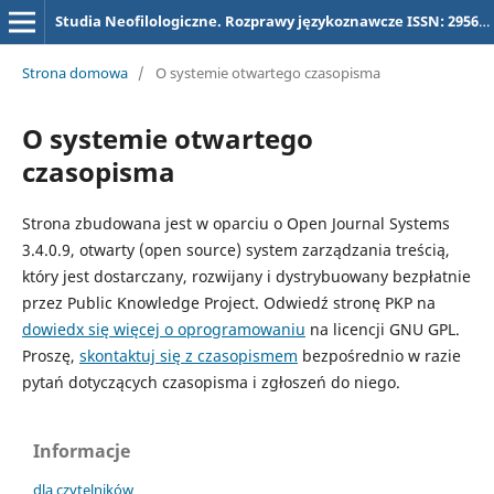
Studia Neofilologiczne. Rozprawy językoznawcze ISSN: 2956-5731, dawniej (dla tytułu "Studia Neofilologiczne) ISSN 2657-3032
Strona domowa
/
O systemie otwartego czasopisma
O systemie otwartego
czasopisma
Strona zbudowana jest w oparciu o Open Journal Systems
3.4.0.9, otwarty (open source) system zarządzania treścią,
który jest dostarczany, rozwijany i dystrybuowany bezpłatnie
przez Public Knowledge Project. Odwiedź stronę PKP na
dowiedx się więcej o oprogramowaniu
na licencji GNU GPL.
Proszę,
skontaktuj się z czasopismem
bezpośrednio w razie
pytań dotyczących czasopisma i zgłoszeń do niego.
Informacje
dla czytelników