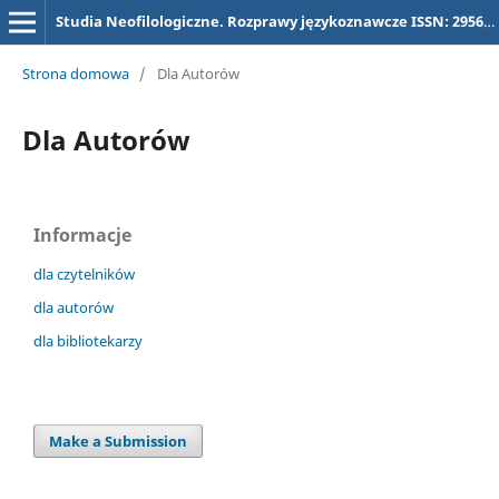
Studia Neofilologiczne. Rozprawy językoznawcze ISSN: 2956-5731, dawniej (dla tytułu "Studia Neofilologiczne) ISSN 2657-3032
Strona domowa
/
Dla Autorów
Dla Autorów
Informacje
dla czytelników
dla autorów
dla bibliotekarzy
Make a Submission