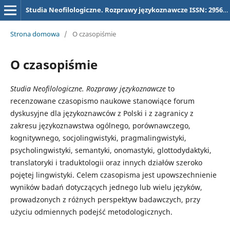
Studia Neofilologiczne. Rozprawy językoznawcze ISSN: 2956-5731, dawniej (dla tytułu "Studia Neofilologiczne) ISSN 2657-3032
Strona domowa
/
O czasopiśmie
O czasopiśmie
Studia Neofilologiczne. Rozprawy językoznawcze
to
recenzowane czasopismo naukowe stanowiące forum
dyskusyjne dla językoznawców z Polski i z zagranicy z
zakresu językoznawstwa ogólnego, porównawczego,
kognitywnego, socjolingwistyki, pragmalingwistyki,
psycholingwistyki, semantyki, onomastyki, glottodydaktyki,
translatoryki i traduktologii oraz innych działów szeroko
pojętej lingwistyki. Celem czasopisma jest upowszechnienie
wyników badań dotyczących jednego lub wielu języków,
prowadzonych z różnych perspektyw badawczych, przy
użyciu odmiennych podejść metodologicznych.