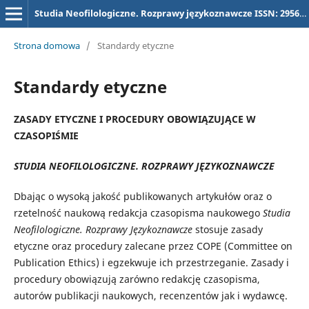
Studia Neofilologiczne. Rozprawy językoznawcze ISSN: 2956-5731, dawniej (dla tytułu "Studia Neofilologiczne) ISSN 2657-3032
Strona domowa
/
Standardy etyczne
Standardy etyczne
ZASADY ETYCZNE I PROCEDURY OBOWIĄZUJĄCE W
CZASOPIŚMIE
STUDIA NEOFILOLOGICZNE. ROZPRAWY JĘZYKOZNAWCZE
Dbając o wysoką jakość publikowanych artykułów oraz o
rzetelność naukową redakcja czasopisma naukowego
Studia
Neofilologiczne. Rozprawy Językoznawcze
stosuje zasady
etyczne oraz procedury zalecane przez COPE (Committee on
Publication Ethics) i egzekwuje ich przestrzeganie. Zasady i
procedury obowiązują zarówno redakcję czasopisma,
autorów publikacji naukowych, recenzentów jak i wydawcę.