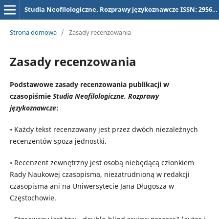
Studia Neofilologiczne. Rozprawy językoznawcze ISSN: 2956-5731, dawniej (dla tytułu "Studia Neofilologiczne) ISSN 2657-3032
Strona domowa
/
Zasady recenzowania
Zasady recenzowania
Podstawowe zasady recenzowania publikacji w
czasopiśmie
Studia Neofilologiczne. Rozprawy
językoznawcze
:
• Każdy tekst recenzowany jest przez dwóch niezależnych
recenzentów spoza jednostki.
• Recenzent zewnętrzny jest osobą niebędącą członkiem
Rady Naukowej czasopisma, niezatrudnioną w redakcji
czasopisma ani na Uniwersytecie Jana Długosza w
Częstochowie.