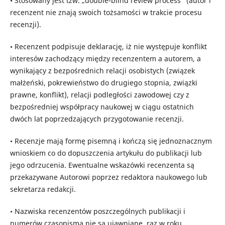
• Stosowany jest tzw. „double-blind review process" (autor i
recenzent nie znają swoich tożsamości w trakcie procesu
recenzji).
• Recenzent podpisuje deklarację, iż nie występuje konflikt
interesów zachodzący między recenzentem a autorem, a
wynikający z bezpośrednich relacji osobistych (związek
małżeński, pokrewieństwo do drugiego stopnia, związki
prawne, konflikt), relacji podległości zawodowej czy z
bezpośredniej współpracy naukowej w ciągu ostatnich
dwóch lat poprzedzających przygotowanie recenzji.
• Recenzje mają formę pisemną i kończą się jednoznacznym
wnioskiem co do dopuszczenia artykułu do publikacji lub
jego odrzucenia. Ewentualne wskazówki recenzenta są
przekazywane Autorowi poprzez redaktora naukowego lub
sekretarza redakcji.
• Nazwiska recenzentów poszczególnych publikacji i
numerów czasopisma nie są ujawniane, raz w roku