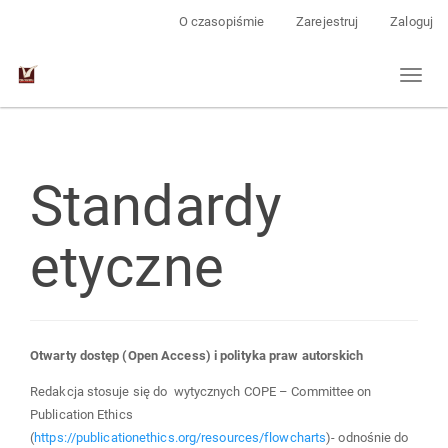
Main
O czasopiśmie
Zarejestruj
Zaloguj
Navigation
Main
Toggl
Content
naviga
Sidebar
Standardy
etyczne
Otwarty dostęp (Open Access) i polityka praw autorskich
Redakcja stosuje się do wytycznych COPE – Committee on
Publication Ethics
(
https://publicationethics.org/resources/flowcharts
)- odnośnie do