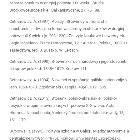
zaborze pruskim w drugiej połowie XIX wieku. Studia
Środkowoeuropejskie i Bałkanistyczne, 27, 75–88.
Cetnarowicz, A. (1997). Polacy i Słoweńcy w monarchii
habsburskiej. Uwagi na temat wzajemnych stosunków w drugiej
połowie XIX wieku (s. 203–220). Zeszyty Naukowe Uniwersytetu
Jagiellońskiego. Prace Historyczne, 121: Austria–Polska, 1000 lat
sąsiedztwa, red. J. Buszko, W. Leitsch.
Cetnarowicz, A. (1990). Słoweński ruch narodowy i jego stosunek
do spraw polskich 1848–1879, Kraków: UJ.
Cetnarowicz, A. (1994). Slovenci in vprašanje gališke avtonomije v
letih 1868-1873. Zgodovinski Casopis, 48(4), 519–535.
Cetnarowicz, A. (2015). Stosunki polsko-ukraińskie i polsko-
rosyjskie w opiniisłoweńskiej w II połowie XIX wieku. Acta
Historica Neosoliensia, Vedecký časopis pre historicke vedý, 18,
161–179.
Dutkowa, R. (1995). Polityka szkolna w Galicji. Między autonomią a
centralizmem (1861–1875). Kraków: Uniwersytet Jagielloński.