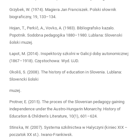
Grzybek, W. (1974). Magiera Jan Franciszek. Polski słownik
biograficzny, 19, 133–134.
Hojan, T., Perkič, A., Vovko, A. (1983). Bibliografsko kazalo.
Popotnik. Sodobna pedagogika 1880–1980. Lublana: Slovenski
šolski muzej.
Łapot, M. (2014). Inspektorzy szkolni w Galicji doby autonomicznej
(1867–1918). Częstochowa: Wyd. UJD.
Okoliš, S. (2008). The history of education in Slovenia. Lublana:
Slovencki šolski
muzej.
Protner, E. (2015). The proces of the Slovenian pedagogy gaining
independence under the Austro-Hungarin Monarchy. History of
Education & Children’s Literature, 10(1), 601–624.
Stinska, W. (2007). Systema szkilnictwa w Halyczyni (kiniec XIX –
poczatok XX st.). Iwano-Frankiwsk.