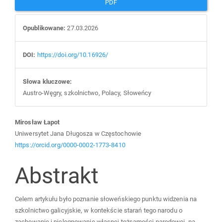
PDF
Opublikowane:
27.03.2026
DOI:
https://doi.org/10.16926/
Słowa kluczowe:
Austro-Węgry, szkolnictwo, Polacy, Słoweńcy
Main
Mirosław Łapot
Uniwersytet Jana Długosza w Częstochowie
Article
https://orcid.org/0000-0002-1773-8410
Abstrakt
Content
Celem artykułu było poznanie słoweńskiego punktu widzenia na
szkolnictwo galicyjskie, w kontekście starań tego narodu o
zachowanie i pielęgnowanie własnej tożsamości narodowej, na