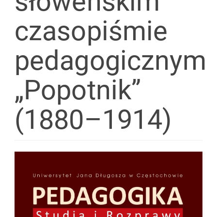
słoweńskim
czasopiśmie
pedagogicznym
„Popotnik”
(1880–1914)
Article
Sidebar