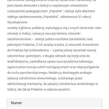
pod stawie doniesień z Galicji w najstarszym słoweńskim
czasopiśmie pedagogicznym „Popotnik”. Galicja była obiektem
stałego zainteresowania „Popotnika”, odnotowano 51 relacji.
Wyodrębnione
zostały 4 główne problemy wyłaniające się z owych doniesień: stan
oświaty w Galicji, sytuacja nauczycielstwa, stosunki
narodowościowe – relacje polsko-rusińskie (ukraińskie) oraz
patriotyzm Polaków. Z ich analizy wynika, iż stosunek Słoweńców
do Polaków był ambiwalentny – z jednej strony doceniali rozwój
szkolnictwa i patriotyzm, z drugiej odnosili się krytycznie do
analfabetyzmu, zaniedbania spraw nauczycielstwa ludowego,
ograniczania rozwoju szkół ruskojęzycznych oraz nieprzystąpienia
do ruchu panslawistycznego. Redakcja dostrzegała analogie
sytuacji szkolnictwa słoweńskiego, uciskanego przez
administrację niemiecką, do sytuacji szkolnictwa ukraińskiego w
Galicji, ale także Polaków w zaborze pruskim.
Article
Numer