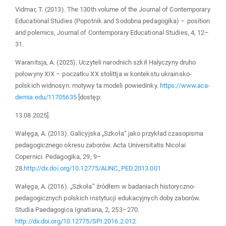
Vidmar, T. (2013). The 130th volume of the Journal of Contemporary
Educational Studies (Popotnik and Sodobna pedagogika) – position
and polemics, Journal of Contemporary Educational Studies, 4, 12–
31.
Waranitsja, A. (2025). Uczyteli narodnich szkił Halyczyny druho
połowyny XIX – poczatku XX stolittja w kontekstu ukrainsko-
polskich widnosyn: motywy ta modeli powiedinky.
https://www.aca-
demia.edu/11705635
[dostęp:
13.08.2025].
Wałęga, A. (2013). Galicyjska „Szkoła” jako przykład czasopisma
pedagogicznego okresu zaborów. Acta Universitatis Nicolai
Copernici. Pedagogika, 29, 9–
28.
http://dx.doi.org/10.12775/AUNC_PED.2013.001
Wałęga, A. (2016). „Szkoła” źródłem w badaniach historyczno-
pedagogicznych polskich instytucji edukacyjnych doby zaborów.
Studia Paedagogica Ignatiana, 2, 253–270.
http://dx.doi.org/10.12775/SPI.2016.2.012