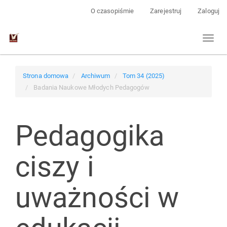
Main
O czasopiśmie
Zarejestruj
Zaloguj
Navigation
Main
Toggl
Content
naviga
Sidebar
Strona domowa
Archiwum
Tom 34 (2025)
Badania Naukowe Młodych Pedagogów
Pedagogika
ciszy i
uważności w