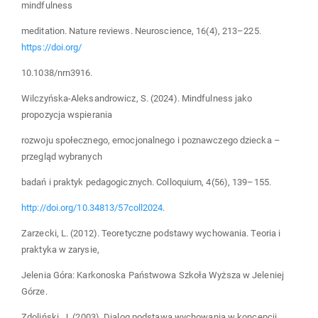
mindfulness
meditation. Nature reviews. Neuroscience, 16(4), 213–225.
https://doi.org/
10.1038/nrn3916.
Wilczyńska-Aleksandrowicz, S. (2024). Mindfulness jako
propozycja wspierania
rozwoju społecznego, emocjonalnego i poznawczego dziecka –
przegląd wybranych
badań i praktyk pedagogicznych. Colloquium, 4(56), 139–155.
http://doi.org/10.34813/57coll2024
.
Zarzecki, L. (2012). Teoretyczne podstawy wychowania. Teoria i
praktyka w zarysie,
Jelenia Góra: Karkonoska Państwowa Szkoła Wyższa w Jeleniej
Górze.
Zdoliński, J. (2003). Dialog podstawą wychowania w koncepcji