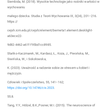
Siembida, M. (2018). Wysokie technologie jako nośniki wartości w
wychowaniu
małego dziecka. Studia z Teorii Wychowania IX, 3(24), 201–216.
https://
cejsh.icm.edu.pl/cejsh/element/bwmeta1.element.desklight-
a63ece22-
9d82-4462-a61f-f95bd1cc8985.
Stańko-Kaczmarek, M., Kardasz, Ł., Koza, J., Piwońska, M.,
Siwińska, W., i Sokołowska,
K. (2023). Uważność a radzenie sobie ze stresem u kobiet i
mężczyzn.
Człowiek i Społeczeństwo, 55, 141–162;
https://doi.org/10.14746/cis.2023
.
55.8.
Tang, Y.Y., Hölzel, B.K.,Posner, M.I. (2015). The neuroscience of