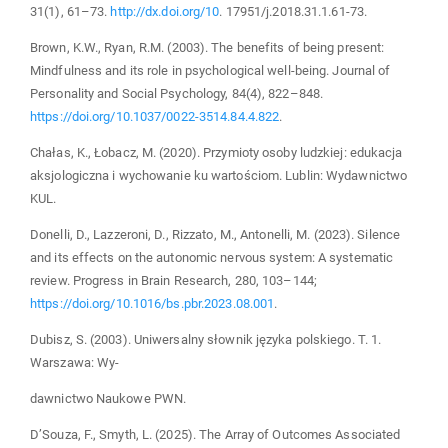
31(1), 61–73.
http://dx.doi.org/10
. 17951/j.2018.31.1.61-73.
Brown, K.W., Ryan, R.M. (2003). The benefits of being present:
Mindfulness and its role in psychological well-being. Journal of
Personality and Social Psychology, 84(4), 822–848.
https://doi.org/10.1037/0022-3514.84.4.822
.
Chałas, K., Łobacz, M. (2020). Przymioty osoby ludzkiej: edukacja
aksjologiczna i wychowanie ku wartościom. Lublin: Wydawnictwo
KUL.
Donelli, D., Lazzeroni, D., Rizzato, M., Antonelli, M. (2023). Silence
and its effects on the autonomic nervous system: A systematic
review. Progress in Brain Research, 280, 103–144;
https://doi.org/10.1016/bs.pbr.2023.08.001
.
Dubisz, S. (2003). Uniwersalny słownik języka polskiego. T. 1.
Warszawa: Wy-
dawnictwo Naukowe PWN.
D’Souza, F., Smyth, L. (2025). The Array of Outcomes Associated