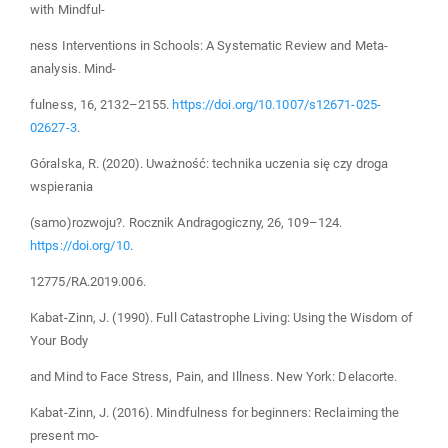
with Mindful-
ness Interventions in Schools: A Systematic Review and Meta-
analysis. Mind-
fulness, 16, 2132–2155.
https://doi.org/10.1007/s12671-025-
02627-3
.
Góralska, R. (2020). Uważność: technika uczenia się czy droga
wspierania
(samo)rozwoju?. Rocznik Andragogiczny, 26, 109–124.
https://doi.org/10
.
12775/RA.2019.006.
Kabat-Zinn, J. (1990). Full Catastrophe Living: Using the Wisdom of
Your Body
and Mind to Face Stress, Pain, and Illness. New York: Delacorte.
Kabat-Zinn, J. (2016). Mindfulness for beginners: Reclaiming the
present mo-