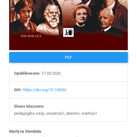
PDF
Opublikowane:
27.03.2026
DOI:
https://doi.org/10.16926/
Słowa kluczowe:
pedagogika ciszy, uważność, dziecko, wartości
Main
Martyna Siembida