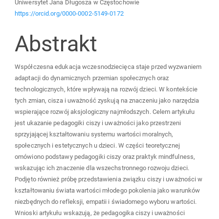
Uniwersytet Jana Długosza w Częstochowie
Article
https://orcid.org/0000-0002-5149-0172
Abstrakt
Content
Współczesna edukacja wczesnodziecięca staje przed wyzwaniem
adaptacji do dynamicznych przemian społecznych oraz
technologicznych, które wpływają na rozwój dzieci. W kontekście
tych zmian, cisza i uważność zyskują na znaczeniu jako narzędzia
wspierające rozwój aksjologiczny najmłodszych. Celem artykułu
jest ukazanie pedagogiki ciszy i uważności jako przestrzeni
sprzyjającej kształtowaniu systemu wartości moralnych,
społecznych i estetycznych u dzieci. W części teoretycznej
omówiono podstawy pedagogiki ciszy oraz praktyk mindfulness,
wskazując ich znaczenie dla wszechstronnego rozwoju dzieci.
Podjęto również próbę przedstawienia związku ciszy i uważności w
kształtowaniu świata wartości młodego pokolenia jako warunków
niezbędnych do refleksji, empatii i świadomego wyboru wartości.
Wnioski artykułu wskazują, że pedagogika ciszy i uważności