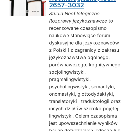
2657-3032
Studia Neofilologiczne.
Rozprawy językoznawcze
to
recenzowane czasopismo
naukowe stanowiące forum
dyskusyjne dla językoznawców
z Polski i z zagranicy z zakresu
językoznawstwa ogólnego,
porównawczego, kognitywnego,
socjolingwistyki,
pragmalingwistyki,
psycholingwistyki, semantyki,
onomastyki, glottodydaktyki,
translatoryki i traduktologii oraz
innych działów szeroko pojętej
lingwistyki. Celem czasopisma
jest upowszechnienie wyników
badań dotyczących jednego lub