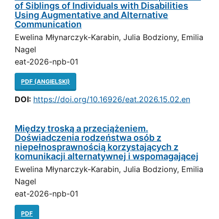
of Siblings of Individuals with Disabilities
Using Augmentative and Alternative
Communication
Ewelina Młynarczyk-Karabin, Julia Bodziony, Emilia
Nagel
eat-2026-npb-01
PDF (ANGIELSKI)
DOI:
https://doi.org/10.16926/eat.2026.15.02.en
Między troską a przeciążeniem.
Doświadczenia rodzeństwa osób z
niepełnosprawnością korzystających z
komunikacji alternatywnej i wspomagającej
Ewelina Młynarczyk-Karabin, Julia Bodziony, Emilia
Nagel
eat-2026-npb-01
PDF