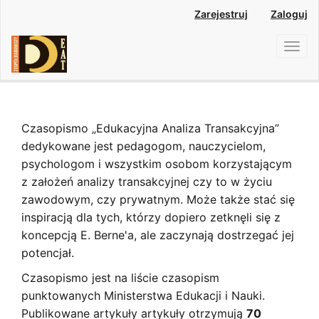
Main
Zarejestruj
Zaloguj
Navigation
Main
Toggl
Content
navig
Sidebar
Czasopismo „Edukacyjna Analiza Transakcyjna”
dedykowane jest pedagogom, nauczycielom,
psychologom i wszystkim osobom korzystającym
z założeń analizy transakcyjnej czy to w życiu
zawodowym, czy prywatnym. Może także stać się
inspiracją dla tych, którzy dopiero zetknęli się z
koncepcją E. Berne'a, ale zaczynają dostrzegać jej
potencjał.
Czasopismo jest na liście czasopism
punktowanych Ministerstwa Edukacji i Nauki.
Publikowane artykuły artykuły otrzymują
7
0