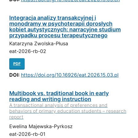
Integracja analizy transakcyjnej i
monodramy w psychoterapii dorosłych
kobiet autystycznych: narracyjne studium
przypadku procesu terapeutycznego
Katarzyna Zwolska-Płusa
eat-2026-rb-02
PDF
DOI:
https://doi.org/10.16926/eat.2026.15.03.pl
Multibook vs. traditional book in early
reading and writing instruction
A transactional analysis of preferences and
behaviors of primary education students – research
report
Ewelina Majewska-Pyrkosz
eat-2026-rb-01