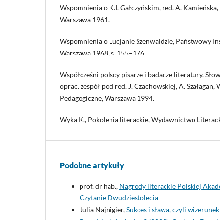
Wspomnienia o K.I. Gałczyńskim, red. A. Kamieńska, J
Warszawa 1961.
Wspomnienia o Lucjanie Szenwaldzie, Państwowy In
Warszawa 1968, s. 155–176.
Współcześni polscy pisarze i badacze literatury. Słow
oprac. zespół pod red. J. Czachowskiej, A. Szałagan
Pedagogiczne, Warszawa 1994.
Wyka K., Pokolenia literackie, Wydawnictwo Literac
Podobne artykuły
prof. dr hab.,
Nagrody literackie Polskiej Akad
Czytanie Dwudziestolecia
Julia Najnigier,
Sukces i sława, czyli wizerun