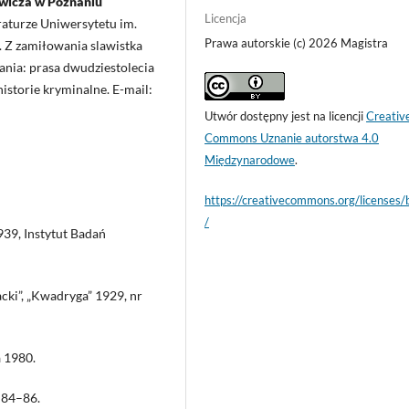
wicza w Poznaniu
Licencja
raturze Uniwersytetu im.
Prawa autorskie (c) 2026 Magistra
 Z zamiłowania slawistka
wania: prasa dwudziestolecia
istorie kryminalne. E-mail:
Utwór dostępny jest na licencji
Creativ
Commons Uznanie autorstwa 4.0
Międzynarodowe
.
https://creativecommons.org/licenses/
/
939, Instytut Badań
acki”, „Kwadryga” 1929, nr
a 1980.
. 84–86.