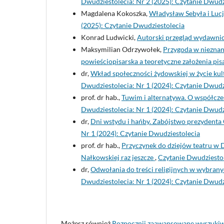
Dwudziestolecia: Nr 2 (2025): Czytanie Dwudz
Magdalena Kokoszka,
Władysław Sebyła i Luc
(2025): Czytanie Dwudziestolecia
Konrad Ludwicki,
Autorski przegląd wydawni
Maksymilian Odrzywołek,
Przygoda w nieznany
powieściopisarska a teoretyczne założenia pis
dr,
Wkład społeczności żydowskiej w życie ku
Dwudziestolecia: Nr 1 (2024): Czytanie Dwudz
prof. dr hab.,
Tuwim i alternatywa. O współcz
Dwudziestolecia: Nr 1 (2024): Czytanie Dwudz
dr,
Dni wstydu i hańby. Zabójstwo prezydenta
Nr 1 (2024): Czytanie Dwudziestolecia
prof. dr hab.,
Przyczynek do dziejów teatru w 
Nałkowskiej raz jeszcze
,
Czytanie Dwudziestol
dr,
Odwołania do treści religijnych w wybra
Dwudziestolecia: Nr 1 (2024): Czytanie Dwudz
Możesz również
Rozpocznij zaawansowane wyszuki