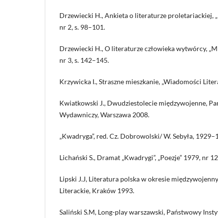
Drzewiecki H., Ankieta o literaturze proletariackiej, 
nr 2, s. 98–101.
Drzewiecki H., O literaturze człowieka wytwórcy, „Mi
nr 3, s. 142–145.
Krzywicka I., Straszne mieszkanie, „Wiadomości Literac
Kwiatkowski J., Dwudziestolecie międzywojenne, Pa
Wydawniczy, Warszawa 2008.
„Kwadryga”, red. Cz. Dobrowolski/ W. Sebyła, 1929–
Lichański S., Dramat „Kwadrygi”, „Poezje” 1979, nr 12,
Lipski J.J, Literatura polska w okresie międzywoje
Literackie, Kraków 1993.
Saliński S.M, Long-play warszawski, Państwowy Ins