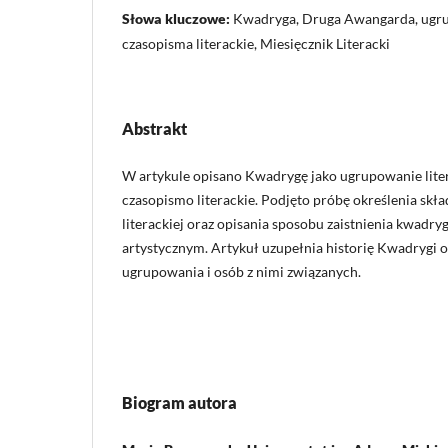
Słowa kluczowe:
Kwadryga, Druga Awangarda, ugrup
czasopisma literackie, Miesięcznik Literacki
Abstrakt
W artykule opisano Kwadrygę jako ugrupowanie liter
czasopismo literackie. Podjęto próbę określenia skła
literackiej oraz opisania sposobu zaistnienia kwad
artystycznym. Artykuł uzupełnia historię Kwadrygi
ugrupowania i osób z nimi związanych.
Biogram autora