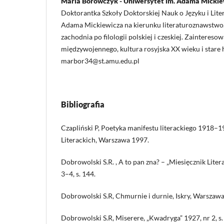
Maria Borowczyk - Uniwersytet im. Adama Mickie
Doktorantka Szkoły Doktorskiej Nauk o Języku i Lite
Adama Mickiewicza na kierunku literaturoznawstwo.
zachodnia po filologii polskiej i czeskiej. Zaintereso
międzywojennego, kultura rosyjska XX wieku i stare h
marbor34@st.amu.edu.pl
Bibliografia
Czapliński P, Poetyka manifestu literackiego 1918–1
Literackich, Warszawa 1997.
Dobrowolski S.R. , A to pan zna? – „Miesięcznik Liter
3–4, s. 144.
Dobrowolski S.R, Chmurnie i durnie, Iskry, Warszaw
Dobrowolski S.R, Miserere, „Kwadryga” 1927, nr 2, s