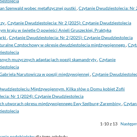
iestolecia
jan Szenwald wobec metafizycznej pustki
,
Czytanie Dwudziestolecia: Nr 
czy
,
Czytanie Dwudziestolecia: Nr 2 (2025): Czytanie Dwudziestolecia
m kraju w świetle O powieści Anieli Gruszeckiej. Praktyka
arki
,
Czytanie Dwudziestolecia: Nr 2 (2025): Czytanie Dwudziestolecia
lturalne Częstochowy w okresie dwudziestolecia międzywojennego
,
Czyt
iestolecia
esnych muzycznych adaptacjach poezji skamandryty
,
Czytanie
iestolecia
 Gabriela Narutowicza w poezji międzywojennej
,
Czytanie Dwudziestolec
Dwudziestoleciu Międzywojennym. Kilka słów o Domu kobiet Zofii
ecia: Nr 1 (2024): Czytanie Dwudziestolecia
nych utworach okresu międzywojennego Ewy Szelburg-Zarembiny
,
Czytan
iestolecia
1-10 z 13
Następn
wanie podobieństw
dla tego artykułu.