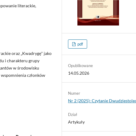
owanie literackie,
pdf
ackie oraz „Kwadrygę'' jako
du i charakteru grupy
Opublikowane
rygantów w środowisku
14.05.2026
 o wspomnienia członków
Numer
Nr 2 (2025): Czytanie Dwudziestole
Dział
Artykuły