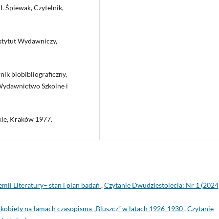
. Śpiewak, Czytelnik,
stytut Wydawniczy,
nik biobibliograficzny,
, Wydawnictwo Szkolne i
kie, Kraków 1977.
emii Literatury– stan i plan badań
,
Czytanie Dwudziestolecia: Nr 1 (2024
ek kobiety na łamach czasopisma „Bluszcz” w latach 1926-1930
,
Czytanie