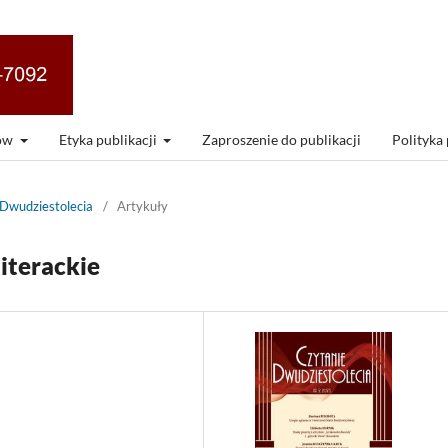
rów
Etyka publikacji
Zaproszenie do publikacji
Polityka
 Dwudziestolecia
/
Artykuły
iterackie