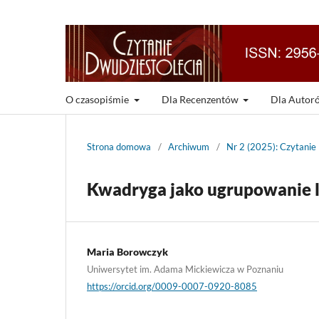
O czasopiśmie
Dla Recenzentów
Dla Auto
Strona domowa
/
Archiwum
/
Nr 2 (2025): Czytanie
Kwadryga jako ugrupowanie l
Maria Borowczyk
Uniwersytet im. Adama Mickiewicza w Poznaniu
https://orcid.org/0009-0007-0920-8085