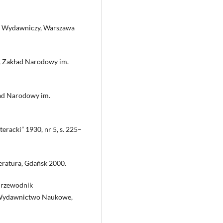
ut Wydawniczy, Warszawa
ka, Zakład Narodowy im.
kład Narodowy im.
teracki” 1930, nr 5, s. 225–
eratura, Gdańsk 2000.
 Przewodnik
e Wydawnictwo Naukowe,