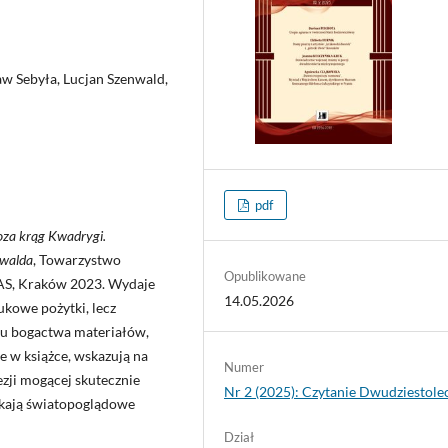
w Sebyła, Lucjan Szenwald,
pdf
oza krąg Kwadrygi.
nwalda
, Towarzystwo
Opublikowane
S, Kraków 2023. Wydaje
14.05.2026
ukowe pożytki, lecz
du bogactwa materiałów,
te w książce, wskazują na
Numer
zji mogącej skutecznie
Nr 2 (2025): Czytanie Dwudziestole
ykają światopoglądowe
Dział