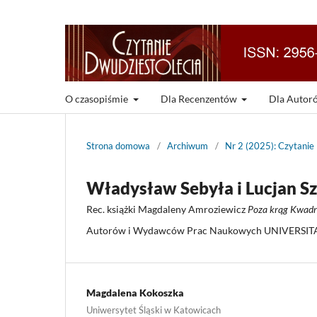
O czasopiśmie
Dla Recenzentów
Dla Auto
Strona domowa
/
Archiwum
/
Nr 2 (2025): Czytanie
Władysław Sebyła i Lucjan S
Rec. książki Magdaleny Amroziewicz
Poza krąg Kwadry
Autorów i Wydawców Prac Naukowych UNIVERSITA
Magdalena Kokoszka
Uniwersytet Śląski w Katowicach