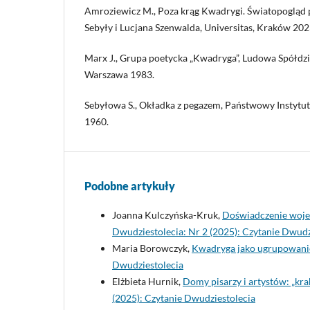
Amroziewicz M., Poza krąg Kwadrygi. Światopogląd
Sebyły i Lucjana Szenwalda, Universitas, Kraków 202
Marx J., Grupa poetycka „Kwadryga”, Ludowa Spółdz
Warszawa 1983.
Sebyłowa S., Okładka z pegazem, Państwowy Instyt
1960.
Podobne artykuły
Joanna Kulczyńska-Kruk,
Doświadczenie woje
Dwudziestolecia: Nr 2 (2025): Czytanie Dwudz
Maria Borowczyk,
Kwadryga jako ugrupowanie
Dwudziestolecia
Elżbieta Hurnik,
Domy pisarzy i artystów: „kr
(2025): Czytanie Dwudziestolecia