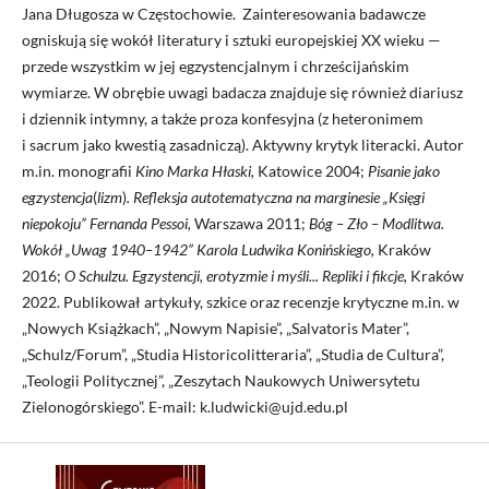
Jana Długosza w Częstochowie. Zainteresowania badawcze
ogniskują się wokół literatury i sztuki europejskiej XX wieku —
przede wszystkim w jej egzystencjalnym i chrześcijańskim
wymiarze. W obrębie uwagi badacza znajduje się również diariusz
i dziennik intymny, a także proza konfesyjna (z heteronimem
i sacrum jako kwestią zasadniczą). Aktywny krytyk literacki.
Autor
m.in. monografii
Kino Marka Hłaski,
Katowice 2004;
Pisanie jako
egzystencja
(
lizm
)
.
Refleksja autotematyczna na marginesie „Księgi
niepokoju” Fernanda Pessoi,
Warszawa 2011;
Bóg – Zło – Modlitwa.
Wokół „Uwag 1940–1942” Karola Ludwika Konińskiego,
Kraków
2016;
O Schulzu. Egzystencji, erotyzmie i myśli... Repliki i fikcje,
Kraków
2022. Publikował artykuły, szkice oraz recenzje krytyczne m.in. w
„Nowych Książkach”, „Nowym Napisie”, „Salvatoris Mater”,
„Schulz/Forum”, „Studia Historicolitteraria”, „Studia de Cultura”,
„Teologii Politycznej”, „Zeszytach Naukowych Uniwersytetu
Zielonogórskiego”. E-mail: k.ludwicki@ujd.edu.pl