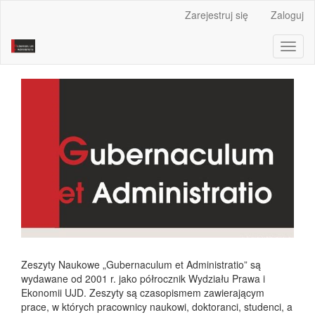
Main
Zarejestruj się
Zaloguj
Navigation
Main
Toggl
Content
naviga
Sidebar
Zeszyty Naukowe „Gubernaculum et Administratio” są
wydawane od 2001 r. jako półrocznik Wydziału Prawa i
Ekonomii UJD. Zeszyty są czasopismem zawierającym
prace, w których pracownicy naukowi, doktoranci, studenci, a