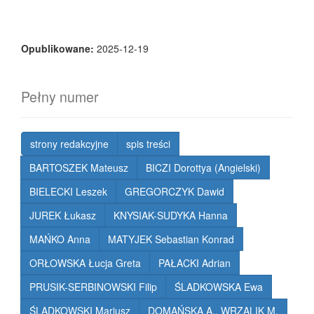
Opublikowane:
2025-12-19
Pełny numer
strony redakcyjne
spis treści
BARTOSZEK Mateusz
BICZI Dorottya (Angielski)
BIELECKI Leszek
GREGORCZYK Dawid
JUREK Łukasz
KNYSIAK-SUDYKA Hanna
MAŃKO Anna
MATYJEK Sebastian Konrad
ORŁOWSKA Łucja Greta
PAŁACKI Adrian
PRUSIK-SERBINOWSKI Filip
ŚLADKOWSKA Ewa
ŚLADKOWSKI Mariusz
DOMAŃSKA A., WRZALIK M.