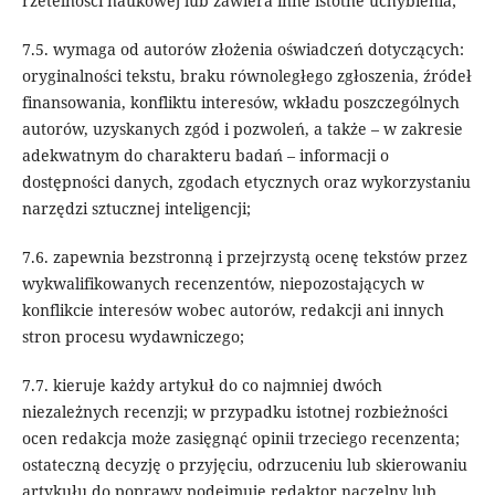
rzetelności naukowej lub zawiera inne istotne uchybienia;
7.5. wymaga od autorów złożenia oświadczeń dotyczących:
oryginalności tekstu, braku równoległego zgłoszenia, źródeł
finansowania, konfliktu interesów, wkładu poszczególnych
autorów, uzyskanych zgód i pozwoleń, a także – w zakresie
adekwatnym do charakteru badań – informacji o
dostępności danych, zgodach etycznych oraz wykorzystaniu
narzędzi sztucznej inteligencji;
7.6. zapewnia bezstronną i przejrzystą ocenę tekstów przez
wykwalifikowanych recenzentów, niepozostających w
konflikcie interesów wobec autorów, redakcji ani innych
stron procesu wydawniczego;
7.7. kieruje każdy artykuł do co najmniej dwóch
niezależnych recenzji; w przypadku istotnej rozbieżności
ocen redakcja może zasięgnąć opinii trzeciego recenzenta;
ostateczną decyzję o przyjęciu, odrzuceniu lub skierowaniu
artykułu do poprawy podejmuje redaktor naczelny lub