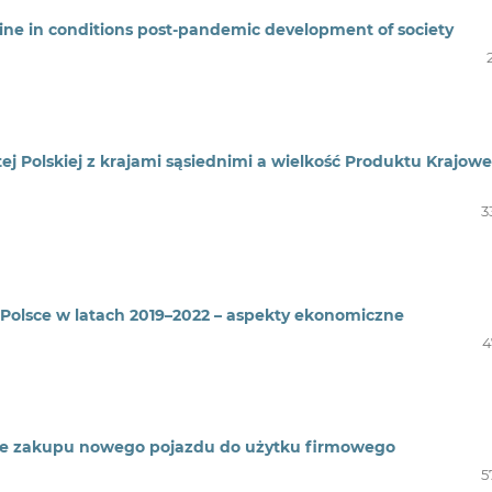
aine in conditions post-pandemic development of society
j Polskiej z krajami sąsiednimi a wielkość Produktu Krajow
3
 Polsce w latach 2019–2022 – aspekty ekonomiczne
4
dzie zakupu nowego pojazdu do użytku firmowego
5