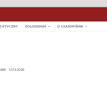
S ETYCZNY
ZGŁOSZENIA
O CZASOPIŚMIE
ANE:
12.03.2026