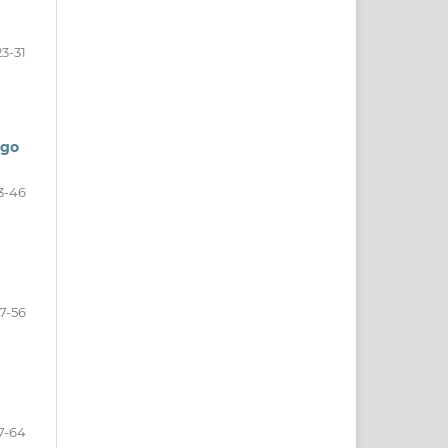
23-31
ego
3-46
7-56
7-64