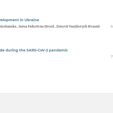
evelopment in Ukraine
loshanska , Inesa Fedorivna Drozd , Zenovii Vasyliovych Kvasnii
6
dwide during the SARS-CoV-2 pandemic
7