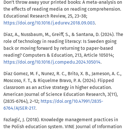
Don’t throw away your printed books: A meta-analysis on
the effects of reading media on reading comprehension.
Educational Research Review, 25, 23–38;
https://doi.org/10.1016/j.edurev.2018.09.003
.
Diaz, A., Nussbaum, M., Greiff, S., & Santana, D. (2024). The
role of technology in reading literacy: Is Sweden going
back or moving forward by returning to paper-based
reading? Computers & Education, 213, Article 105014;
https://doi.org/10.1016/j.compedu.2024.105014
.
Diaz Gomez, M. F., Nunez, R. C., Brito, X. B., Jameson, A. C.,
Moscoso, F. T., & Riquelme Bravo, P. A. (2024). Flipped
classroom as an active strategy in higher education.
American Journal of Science Education Research, 3(11),
(2835-6764), 2–12;
https://doi.org/10.47991/2835-
6764/AJSER-217
.
Fazlagić, J. (2018). Knowledge management practices in
the Polish education system. VINE Journal of Information