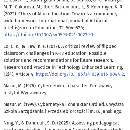
M. T., Cukurova, M., Ibert Bittencourt, I., & Koedinger, K. R.
(2022). Ethics of AI in education: Towards a community-
wide framework. International Journal of Artificial
Intelligence in Education, 32, 504–526;
https://doi.org/10.1007/s40593-021-00239-1
.
Lo, C. K., & Hew, K. F. (2017). A critical review of flipped
classroom challenges in K–12 education: Possible
solutions and recommendations for future research.
Research and Practice in Technology Enhanced Learning,
12(4), Article 4;
https://doi.org/10.1186/s41039-016-0044-2
.
Mazur, M. (1976). Cybernetyka i charakter. Państwowy
Instytut Wydawniczy.
Mazur, M. (1999). Cybernetyka i charakter (3rd ed.). Wyższa
Szkoła Zarządzania i Przedsiębiorczości im. B. Jańskiego.
Ning, Y., & Danquah, S. D. (2025). Assessing pedagogical
readiness for digital innovation: A mixed-methods study