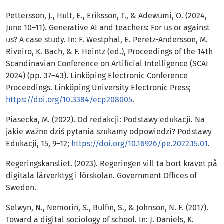
Pettersson, J., Hult, E., Eriksson, T., & Adewumi, O. (2024,
June 10–11). Generative AI and teachers: For us or against
us? A case study. In: F. Westphal, E. Peretz-Andersson, M.
Riveiro, K. Bach, & F. Heintz (ed.), Proceedings of the 14th
Scandinavian Conference on Artificial Intelligence (SCAI
2024) (pp. 37–43). Linköping Electronic Conference
Proceedings. Linköping University Electronic Press;
https://doi.org/10.3384/ecp208005
.
Piasecka, M. (2022). Od redakcji: Podstawy edukacji. Na
jakie ważne dziś pytania szukamy odpowiedzi? Podstawy
Edukacji, 15, 9–12;
https://doi.org/10.16926/pe.2022.15.01
.
Regeringskansliet. (2023). Regeringen vill ta bort kravet på
digitala lärverktyg i förskolan. Government Offices of
Sweden.
Selwyn, N., Nemorin, S., Bulfin, S., & Johnson, N. F. (2017).
Toward a digital sociology of school. In: J. Daniels, K.