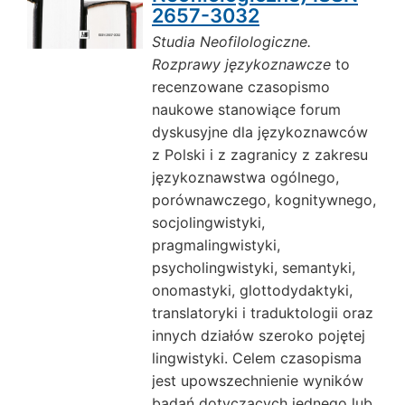
2657-3032
Studia Neofilologiczne.
Rozprawy językoznawcze
to
recenzowane czasopismo
naukowe stanowiące forum
dyskusyjne dla językoznawców
z Polski i z zagranicy z zakresu
językoznawstwa ogólnego,
porównawczego, kognitywnego,
socjolingwistyki,
pragmalingwistyki,
psycholingwistyki, semantyki,
onomastyki, glottodydaktyki,
translatoryki i traduktologii oraz
innych działów szeroko pojętej
lingwistyki. Celem czasopisma
jest upowszechnienie wyników
badań dotyczących jednego lub