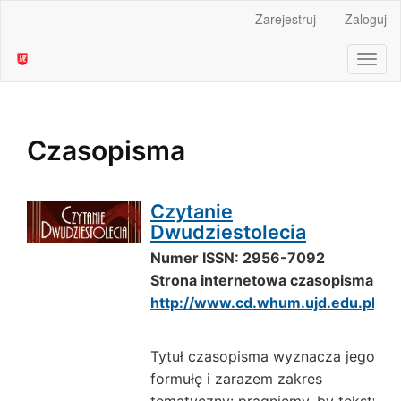
Main
Zarejestruj
Zaloguj
Navigation
Main
Toggl
Content
naviga
Sidebar
Czasopisma
Czytanie
Dwudziestolecia
Numer ISSN: 2956-7092
Strona internetowa czasopisma:
http://www.cd.whum.ujd.edu.pl/
Tytuł czasopisma wyznacza jego
formułę i zarazem zakres