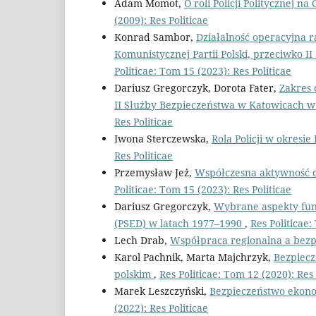
Adam Momot,
O roli Policji Politycznej
(2009): Res Politicae
Konrad Sambor,
Działalność operacyjna r
Komunistycznej Partii Polski, przeciwko I
Politicae: Tom 15 (2023): Res Politicae
Dariusz Gregorczyk, Dorota Fater,
Zakres 
II Służby Bezpieczeństwa w Katowicach w
Res Politicae
Iwona Sterczewska,
Rola Policji w okresi
Res Politicae
Przemysław Jeż,
Współczesna aktywność de
Politicae: Tom 15 (2023): Res Politicae
Dariusz Gregorczyk,
Wybrane aspekty fun
(PSED) w latach 1977–1990
,
Res Politicae:
Lech Drab,
Współpraca regionalna a bezp
Karol Pachnik, Marta Majchrzyk,
Bezpiecz
polskim
,
Res Politicae: Tom 12 (2020): Res 
Marek Leszczyński,
Bezpieczeństwo ekono
(2022): Res Politicae