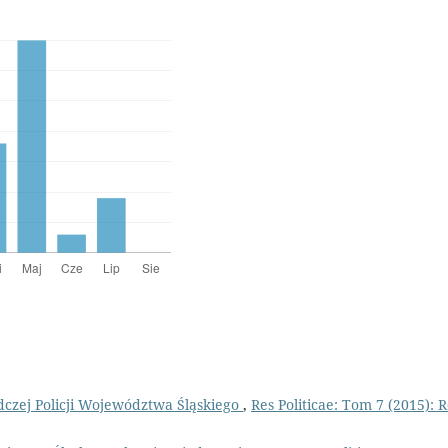
edczej Policji Województwa Śląskiego
,
Res Politicae: Tom 7 (2015): R