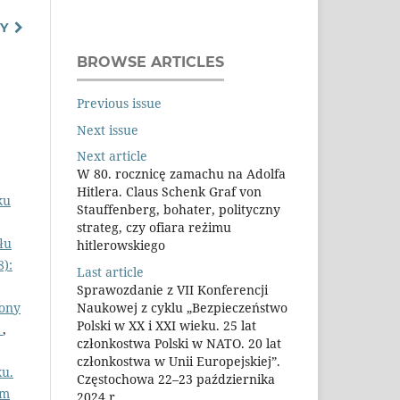
Y
BROWSE ARTICLES
Previous issue
Next issue
Next article
W 80. rocznicę zamachu na Adolfa
Hitlera. Claus Schenk Graf von
ku
Stauffenberg, bohater, polityczny
strateg, czy ofiara reżimu
łu
hitlerowskiego
8):
Last article
Sprawozdanie z VII Konferencji
rony
Naukowej z cyklu „Bezpieczeństwo
Polski w XX i XXI wieku. 25 lat
)
,
członkostwa Polski w NATO. 20 lat
członkostwa w Unii Europejskiej”.
ku.
Częstochowa 22–23 października
om
2024 r.