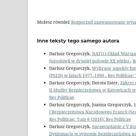
Możesz również
Rozpocznij zaawansowane wys
Inne teksty tego samego autora
Dariusz Gregorczyk,
NATO i Układ Warszaw
Jugosławii w drugiej połowie XX wieku
,
R
Dariusz Gregorczyk,
Wybrane aspekty fun
(PSED) w latach 1977–1990
,
Res Politicae:
Dariusz Gregorczyk, Dorota Fater,
Zakres 
II Służby Bezpieczeństwa w Katowicach w
Res Politicae
Dariusz Gregorczyk, Joanna Gregorczyk,
W
i Bezpieczeństwa Narodowego Francji (Sec
Res Politicae: Tom 8 (2016): Res Politicae
Dariusz Gregorczyk,
Sprawozdanie z V Kon
Dyplomacja w systemie bezpieczeństwa pa