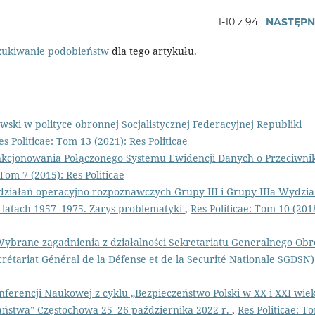
1-10 z 94
NASTĘPN
zukiwanie podobieństw
dla tego artykułu.
ski w polityce obronnej Socjalistycznej Federacyjnej Republiki
es Politicae: Tom 13 (2021): Res Politicae
kcjonowania Połączonego Systemu Ewidencji Danych o Przeciwni
 Tom 7 (2015): Res Politicae
działań operacyjno-rozpoznawczych Grupy III i Grupy IIIa Wydzia
 latach 1957–1975. Zarys problematyki
,
Res Politicae: Tom 10 (201
ybrane zagadnienia z działalności Sekretariatu Generalnego Ob
rétariat Général de la Défense et de la Securité Nationale SGDSN
ferencji Naukowej z cyklu „Bezpieczeństwo Polski w XX i XXI wie
ństwa” Częstochowa 25–26 października 2022 r.
,
Res Politicae: T