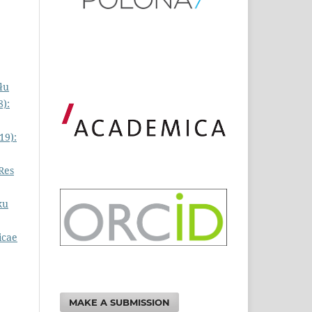
łu
8):
19):
Res
ku
icae
MAKE A SUBMISSION