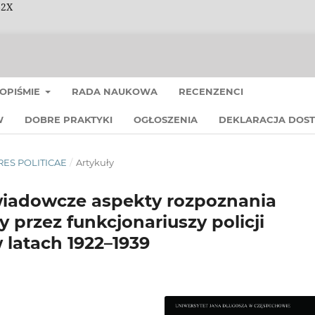
62X
OPIŚMIE
RADA NAUKOWA
RECENZENCI
W
DOBRE PRAKTYKI
OGŁOSZENIA
DEKLARACJA DOST
 RES POLITICAE
/
Artykuły
iadowcze aspekty rozpoznania
 przez funkcjonariuszy policji
latach 1922–1939