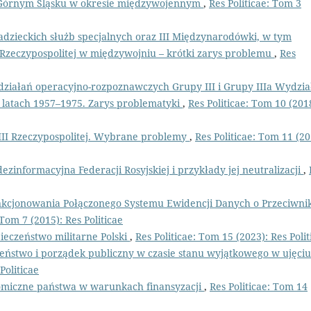
 na Górnym Śląsku w okresie międzywojennym
,
Res Politicae: Tom 3
adzieckich służb specjalnych oraz III Międzynarodówki, w tym
I Rzeczypospolitej w międzywojniu – krótki zarys problemu
,
Res
działań operacyjno-rozpoznawczych Grupy III i Grupy IIIa Wydzia
 latach 1957–1975. Zarys problematyki
,
Res Politicae: Tom 10 (201
e III Rzeczypospolitej. Wybrane problemy
,
Res Politicae: Tom 11 (20
zinformacyjna Federacji Rosyjskiej i przykłady jej neutralizacji
,
kcjonowania Połączonego Systemu Ewidencji Danych o Przeciwni
 Tom 7 (2015): Res Politicae
ieczeństwo militarne Polski
,
Res Politicae: Tom 15 (2023): Res Polit
eństwo i porządek publiczny w czasie stanu wyjątkowego w ujęciu
Politicae
miczne państwa w warunkach finansyzacji
,
Res Politicae: Tom 14