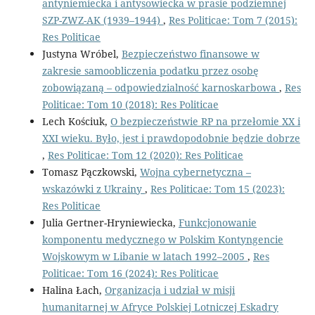
antyniemiecka i antysowiecka w prasie podziemnej
SZP-ZWZ-AK (1939–1944)
,
Res Politicae: Tom 7 (2015):
Res Politicae
Justyna Wróbel,
Bezpieczeństwo finansowe w
zakresie samoobliczenia podatku przez osobę
zobowiązaną – odpowiedzialność karnoskarbowa
,
Res
Politicae: Tom 10 (2018): Res Politicae
Lech Kościuk,
O bezpieczeństwie RP na przełomie XX i
XXI wieku. Było, jest i prawdopodobnie będzie dobrze
,
Res Politicae: Tom 12 (2020): Res Politicae
Tomasz Pączkowski,
Wojna cybernetyczna –
wskazówki z Ukrainy
,
Res Politicae: Tom 15 (2023):
Res Politicae
Julia Gertner-Hryniewiecka,
Funkcjonowanie
komponentu medycznego w Polskim Kontyngencie
Wojskowym w Libanie w latach 1992–2005
,
Res
Politicae: Tom 16 (2024): Res Politicae
Halina Łach,
Organizacja i udział w misji
humanitarnej w Afryce Polskiej Lotniczej Eskadry