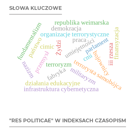
SŁOWA KLUCZOWE
republika weimarska
fundamentalizm
demokracja
finansyzacja
organizacje terrorystyczne
parlament
państwo
praca
umiejętności
Żydzi
iii rzesza
cimic
bojownicy
przemysł
cmi
terrorysta samobójca
nazizm
terroryzm
fabryka
militaryzm
działania edukacyjne
infrastruktura cybernetyczna
"RES POLITICAE" W INDEKSACH CZASOPISM