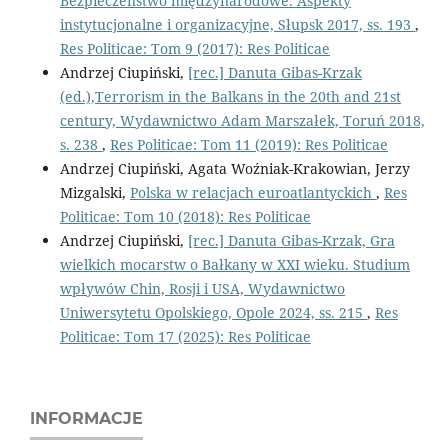
Bezpieczeństwo międzynarodowe. Aspekty
instytucjonalne i organizacyjne, Słupsk 2017, ss. 193
,
Res Politicae: Tom 9 (2017): Res Politicae
Andrzej Ciupiński,
[rec.] Danuta Gibas-Krzak
(ed.),Terrorism in the Balkans in the 20th and 21st
century, Wydawnictwo Adam Marszałek, Toruń 2018,
s. 238
,
Res Politicae: Tom 11 (2019): Res Politicae
Andrzej Ciupiński, Agata Woźniak-Krakowian, Jerzy
Mizgalski,
Polska w relacjach euroatlantyckich
,
Res
Politicae: Tom 10 (2018): Res Politicae
Andrzej Ciupiński,
[rec.] Danuta Gibas-Krzak, Gra
wielkich mocarstw o Bałkany w XXI wieku. Studium
wpływów Chin, Rosji i USA, Wydawnictwo
Uniwersytetu Opolskiego, Opole 2024, ss. 215
,
Res
Politicae: Tom 17 (2025): Res Politicae
INFORMACJE