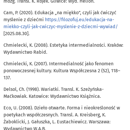
mózg. Transl. K. Rojek. Gliwice: Wyd. Helion.
Cam, P. (2020). Edukacja „na miękko”, czyli jak ćwiczyć
myślenie z dziećmi
https://filozofuj.eu/edukacja-na-
miekko-czyli-jak-cwiczyc-myslenie-z-dziecmi-wywiad/
[2025.08.30].
Chmielecki, K. (2008). Estetyka intermedialności. Kraków:
Wydawnictwo Rabid.
Chmielecki, K. (2007). Intermedialność jako fenomen
ponowoczesnej kultury. Kultura Współczesna 2 (52), 118–
137.
Delsol, Ch. (1998). Wariatki. Transl. K. Szeżyńska-
Maćkowiak. Katowice: Wydawnictwo Książnica.
Eco, U. (2008). Dzieło otwarte. Forma i nieokreśloność w
poetykach współczesnych. Transl. A. Kreisberg, K.
Żaboklicki, J. Gałuszka, L. Eustachiewicz. Warszawa:
Wydawnictwo W.A.B.