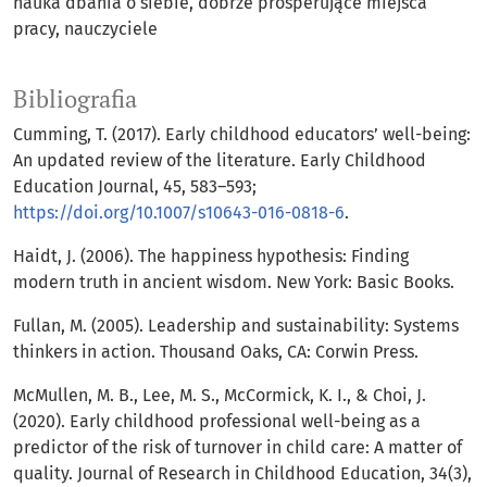
nauka dbania o siebie
dobrze prosperujące miejsca
pracy
nauczyciele
Bibliografia
Cumming, T. (2017). Early childhood educators’ well-being:
An updated review of the literature. Early Childhood
Education Journal, 45, 583–593;
https://doi.org/10.1007/s10643-016-0818-6
.
Haidt, J. (2006). The happiness hypothesis: Finding
modern truth in ancient wisdom. New York: Basic Books.
Fullan, M. (2005). Leadership and sustainability: Systems
thinkers in action. Thousand Oaks, CA: Corwin Press.
McMullen, M. B., Lee, M. S., McCormick, K. I., & Choi, J.
(2020). Early childhood professional well-being as a
predictor of the risk of turnover in child care: A matter of
quality. Journal of Research in Childhood Education, 34(3),