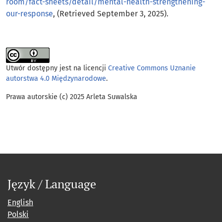
room/fact-sheets/detail/mental-health-strengthening-
our-response
, (Retrieved September 3, 2025).
Utwór dostępny jest na licencji
Creative Commons Uznanie
autorstwa 4.0 Międzynarodowe
.
Prawa autorskie (c) 2025 Arleta Suwalska
Język / Language
English
Polski