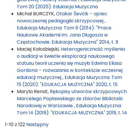
Tom 20 (2025): Edukacja Muzyczna
Michał BURCZYK,
Otakar Ševčik – ojciec
nowoczesnej pedagogiki skrzypcowej
,
Edukacja Muzyczna: Tom 9 (2014): "Prace
Naukowe Akademii im. Jana Długosza w
Częstochowie. Edukacja Muzyczna" 2014, t. 9
Maciej Kołodziejski,
Heterogeniczność myślenia
o audiacji w świetle eksploracji naukowego
statusu teorii uczenia się muzyki Edwina Eliasa
Gordona – rozważania w kontekście wczesnej
edukacji muzycznej
,
Edukacja Muzyczna: Tom
15 (2020): "EDUKACJA MUZYCZNA" 2020, t. 15
Maryla Renat,
Rękopisy utworów skrzypcowych
Marcelego Popławskiego ze zbiorów Biblioteki
Narodowej w Warszawie
,
Edukacja Muzyczna:
Tom 14 (2019): "EDUKACJA MUZYCZNA" 2019, t. 14
1-10 z 122
Następny