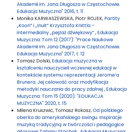
Akademii im. Jana Długosza w Częstochowie.
Edukacja Muzyczna" 2016, t. 11
Monika KARWASZEWSKA, Piotr ROJEK,
Partity
„Koori” i „Inuit” Krzysztofa Knittla –
intermedialny „pejzaż dźwiękowy”
,
Edukacja
Muzyczna: Tom 12 (2017): "Prace Naukowe
Akademii im. Jana Długosza w Częstochowie.
Edukacja Muzyczna" 2017, t. 12
Tomasz Dolski,
Edukacja muzyczna w
kształceniu nauczycieli wczesnej edukacji w
kontekście systemu reprezentacji Jerome’a
Brunera. Jej celowość oraz modyfikacja
metodyki nauczania do pracy zdalnej
,
Edukacja
Muzyczna: Tom 15 (2020): "EDUKACJA
MUZYCZNA" 2020, t. 15
Milena Kruszwic, Tomasz Rokosz,
Od polskiego
oberka do amerykańskiego swingu. Inspiracje
muzyką tradycyjną w twórczości i pedagogice
gitarowej Tatiany Stachak
,
Edukacja Muzyczna: