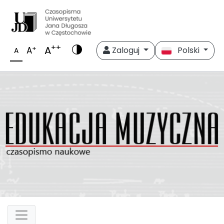
++
A
+
A
Zaloguj
Polski
A