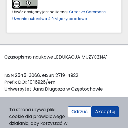
Utwór dostępny jest na licencji
Creative Commons
Uznanie autorstwa 4.0 Międzynarodowe
.
Czasopismo naukowe ,,EDUKACJA MUZYCZNA"
ISSN 2545-3068, eISSN 2719-4922
Prefix DOI: 10.16926/em
Uniwersytet Jana Długosza w Częstochowie
W celu zainicjowania oraz utrzymania sesji logowania, a
Ta strona używa pliki
Odrzuć
Akceptuj
także w celach statystycznych, strona wykorzystuje pliki
cookie dla prawidłowego
Deklaracja dostępności
cookies.
działania, aby korzystać w