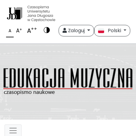
++
A
+
A
Zaloguj
Polski
A