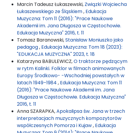
Marcin Tadeusz Łukaszewski,
Związki Wojciecha
Łukaszewskiego ze Śląskiem
,
Edukacja
Muzyczna: Tom 11 (2016): "Prace Naukowe
Akademii im. Jana Długosza w Częstochowie.
Edukacja Muzyczna" 2016, t. 11
Tomasz Baranowski,
Stanisław Moniuszko jako
pedagog
,
Edukacja Muzyczna: Tom 18 (2023):
"EDUKACJA MUZYCZNA" 2023, t. 18
Katarzyna BABULEWICZ,
O traktorze pędzącym
w rytm Kalinki. Folklor w filmach animowanych
Europy Środkowo- -Wschodniej powstałych w
latach 1949–1984
,
Edukacja Muzyczna: Tom 11
(2016): "Prace Naukowe Akademii im. Jana
Długosza w Częstochowie. Edukacja Muzyczna"
2016, t. 11
Anna SZARAPKA,
Apokalipsa św. Jana w trzech
interpretacjach muzycznych kompozytorów
współczesnych Pomorza i Kujaw
,
Edukacja
Muzyczna: Tom 9 (2014): "Prace Naukowe