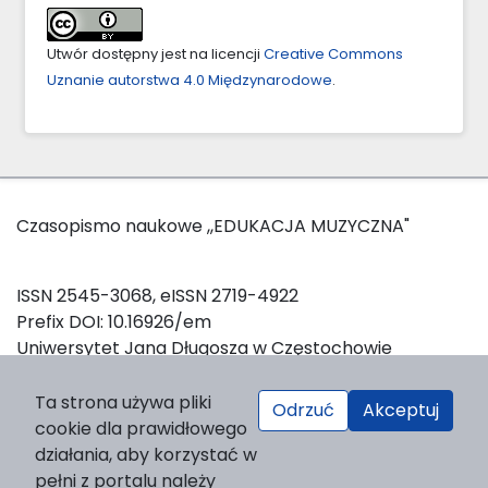
Utwór dostępny jest na licencji
Creative Commons
Uznanie autorstwa 4.0 Międzynarodowe
.
Czasopismo naukowe ,,EDUKACJA MUZYCZNA"
ISSN 2545-3068, eISSN 2719-4922
Prefix DOI: 10.16926/em
Uniwersytet Jana Długosza w Częstochowie
Ta strona używa pliki
Odrzuć
Akceptuj
W celu zainicjowania oraz utrzymania sesji logowania, a
cookie dla prawidłowego
także w celach statystycznych, strona wykorzystuje pliki
działania, aby korzystać w
Deklaracja dostępności
cookies.
pełni z portalu należy