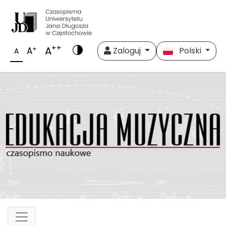
++
A
+
A
Zaloguj
Polski
A