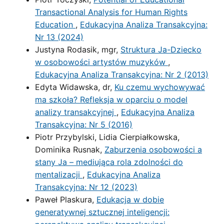
Transactional Analysis for Human Rights
Education
,
Edukacyjna Analiza Transakcyjna:
Nr 13 (2024)
Justyna Rodasik, mgr,
Struktura Ja-Dziecko
w osobowości artystów muzyków
,
Edukacyjna Analiza Transakcyjna: Nr 2 (2013)
Edyta Widawska, dr,
Ku czemu wychowywać
ma szkoła? Refleksja w oparciu o model
analizy transakcyjnej
,
Edukacyjna Analiza
Transakcyjna: Nr 5 (2016)
Piotr Przybylski, Lidia Cierpiałkowska,
Dominika Rusnak,
Zaburzenia osobowości a
stany Ja – mediująca rola zdolności do
mentalizacji
,
Edukacyjna Analiza
Transakcyjna: Nr 12 (2023)
Paweł Plaskura,
Edukacja w dobie
generatywnej sztucznej inteligencji: