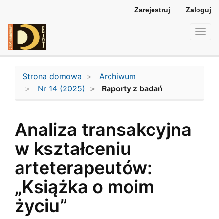
Main
Zarejestruj
Zaloguj
Navigation
Main
Toggl
Content
navig
Sidebar
Strona domowa
Archiwum
Nr 14 (2025)
Raporty z badań
Analiza transakcyjna
w kształceniu
arteterapeutów:
„Książka o moim
życiu”