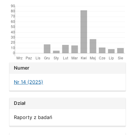
Downloads
Article
Numer
Details
Nr 14 (2025)
Dział
Raporty z badań