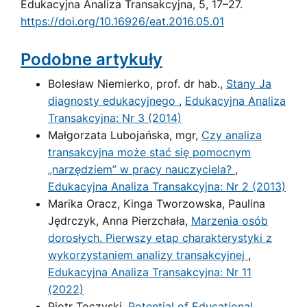
Edukacyjna Analiza Transakcyjna, 5, 17–27.
https://doi.org/10.16926/eat.2016.05.01
Podobne artykuły
Bolesław Niemierko, prof. dr hab.,
Stany Ja
diagnosty edukacyjnego
,
Edukacyjna Analiza
Transakcyjna: Nr 3 (2014)
Małgorzata Lubojańska, mgr,
Czy analiza
transakcyjna może stać się pomocnym
„narzędziem” w pracy nauczyciela?
,
Edukacyjna Analiza Transakcyjna: Nr 2 (2013)
Marika Oracz, Kinga Tworzowska, Paulina
Jędrczyk, Anna Pierzchała,
Marzenia osób
dorosłych. Pierwszy etap charakterystyki z
wykorzystaniem analizy transakcyjnej
,
Edukacyjna Analiza Transakcyjna: Nr 11
(2022)
Piotr Toczyski,
Potential of Educational