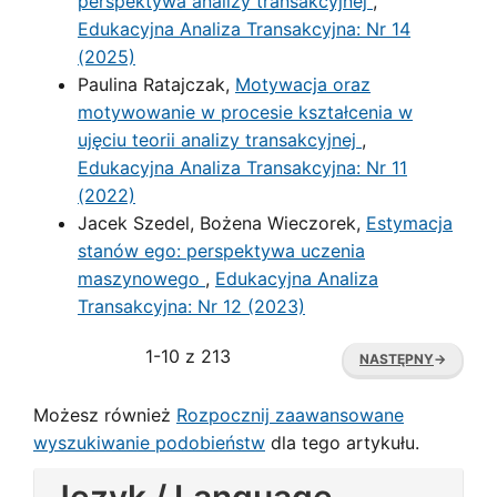
perspektywa analizy transakcyjnej
,
Edukacyjna Analiza Transakcyjna: Nr 14
(2025)
Paulina Ratajczak,
Motywacja oraz
motywowanie w procesie kształcenia w
ujęciu teorii analizy transakcyjnej
,
Edukacyjna Analiza Transakcyjna: Nr 11
(2022)
Jacek Szedel, Bożena Wieczorek,
Estymacja
stanów ego: perspektywa uczenia
maszynowego
,
Edukacyjna Analiza
Transakcyjna: Nr 12 (2023)
1-10 z 213
NASTĘPNY
→
Możesz również
Rozpocznij zaawansowane
wyszukiwanie podobieństw
dla tego artykułu.