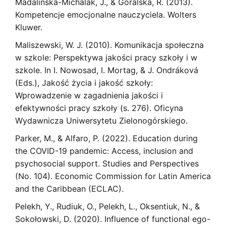
Madalińska-Michalak, J., & Góralska, R. (2013).
Kompetencje emocjonalne nauczyciela. Wolters
Kluwer.
Maliszewski, W. J. (2010). Komunikacja społeczna
w szkole: Perspektywa jakości pracy szkoły i w
szkole. In I. Nowosad, I. Mortag, & J. Ondráková
(Eds.), Jakość życia i jakość szkoły:
Wprowadzenie w zagadnienia jakości i
efektywności pracy szkoły (s. 276). Oficyna
Wydawnicza Uniwersytetu Zielonogórskiego.
Parker, M., & Alfaro, P. (2022). Education during
the COVID-19 pandemic: Access, inclusion and
psychosocial support. Studies and Perspectives
(No. 104). Economic Commission for Latin America
and the Caribbean (ECLAC).
Pelekh, Y., Rudiuk, O., Pelekh, L., Oksentiuk, N., &
Sokołowski, D. (2020). Influence of functional ego-