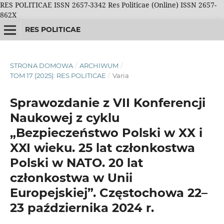
RES POLITICAE ISSN 2657-3342 Res Politicae (Online) ISSN 2657-
862X
RES POLITICAE
STRONA DOMOWA
/
ARCHIWUM
/
TOM 17 (2025): RES POLITICAE
/
Varia
Sprawozdanie z VII Konferencji
Naukowej z cyklu
„Bezpieczeństwo Polski w XX i
XXI wieku. 25 lat członkostwa
Polski w NATO. 20 lat
członkostwa w Unii
Europejskiej”. Częstochowa 22–
23 października 2024 r.