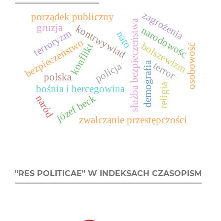
zagrożenia
porządek publiczny
służba bezpieczeństwa
gruzja
kontrwywiad
narodowośc
terroryzm
nato
bezpieczeństwo
bolszewizm
konflikt
osobowość
terror
demografia
policja
polska
religia
bośnia i hercegowina
józef beck
naród
zwalczanie przestępczości
"RES POLITICAE" W INDEKSACH CZASOPISM