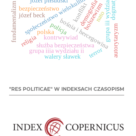
dogmatyzm
społeczeństwo wielokulturowe
grupa iii wydziału ii
józef piłsudski
demografia
fundamentalizm
bolszewizm
konflikt
bezpieczeństwo
nato
józef beck
bośnia i hercegowina
policja
autorytaryzm
polska
religia
kontrwywiad
służba bezpieczeństwa
terror
grupa iiia wydziału ii
walery sławek
"RES POLITICAE" W INDEKSACH CZASOPISM