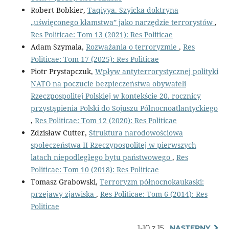
Robert Bobkier,
Taqiyya. Szyicka doktryna
„uświęconego kłamstwa” jako narzędzie terrorystów
,
Res Politicae: Tom 13 (2021): Res Politicae
Adam Szymala,
Rozważania o terroryzmie
,
Res
Politicae: Tom 17 (2025): Res Politicae
Piotr Prystapczuk,
Wpływ antyterrorystycznej polityki
NATO na poczucie bezpieczeństwa obywateli
Rzeczpospolitej Polskiej w kontekście 20. rocznicy
przystąpienia Polski do Sojuszu Północnoatlantyckiego
,
Res Politicae: Tom 12 (2020): Res Politicae
Zdzisław Cutter,
Struktura narodowościowa
społeczeństwa II Rzeczypospolitej w pierwszych
latach niepodległego bytu państwowego
,
Res
Politicae: Tom 10 (2018): Res Politicae
Tomasz Grabowski,
Terroryzm północnokaukaski:
przejawy zjawiska
,
Res Politicae: Tom 6 (2014): Res
Politicae
1-10 z 15
NASTĘPNY