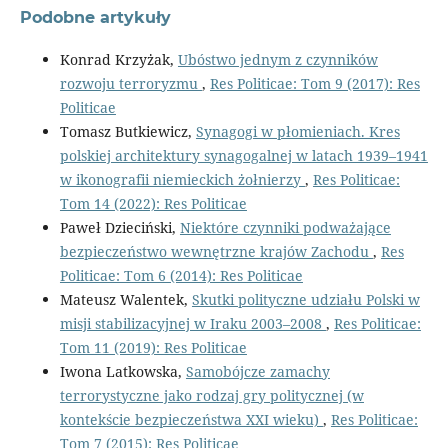
Podobne artykuły
Konrad Krzyżak,
Ubóstwo jednym z czynników
rozwoju terroryzmu
,
Res Politicae: Tom 9 (2017): Res
Politicae
Tomasz Butkiewicz,
Synagogi w płomieniach. Kres
polskiej architektury synagogalnej w latach 1939–1941
w ikonografii niemieckich żołnierzy
,
Res Politicae:
Tom 14 (2022): Res Politicae
Paweł Dzieciński,
Niektóre czynniki podważające
bezpieczeństwo wewnętrzne krajów Zachodu
,
Res
Politicae: Tom 6 (2014): Res Politicae
Mateusz Walentek,
Skutki polityczne udziału Polski w
misji stabilizacyjnej w Iraku 2003–2008
,
Res Politicae:
Tom 11 (2019): Res Politicae
Iwona Latkowska,
Samobójcze zamachy
terrorystyczne jako rodzaj gry politycznej (w
kontekście bezpieczeństwa XXI wieku)
,
Res Politicae:
Tom 7 (2015): Res Politicae