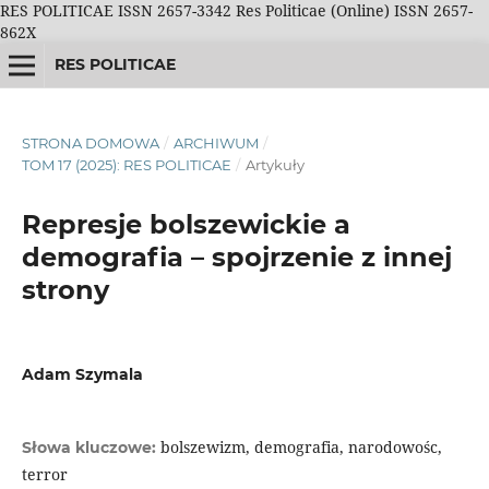
RES POLITICAE ISSN 2657-3342 Res Politicae (Online) ISSN 2657-
862X
RES POLITICAE
STRONA DOMOWA
/
ARCHIWUM
/
TOM 17 (2025): RES POLITICAE
/
Artykuły
Represje bolszewickie a
demografia – spojrzenie z innej
strony
Adam Szymala
bolszewizm, demografia, narodowośc,
Słowa kluczowe:
terror