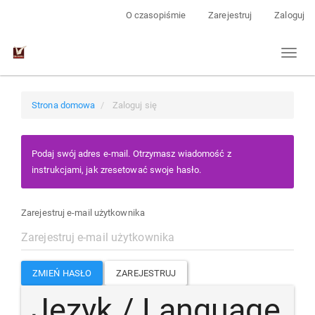
Main
O czasopiśmie
Zarejestruj
Zaloguj
Navigation
Main
Toggl
Content
naviga
Sidebar
Strona domowa
Zaloguj się
Podaj swój adres e-mail. Otrzymasz wiadomość z
instrukcjami, jak zresetować swoje hasło.
Zarejestruj e-mail użytkownika
ZMIEŃ HASŁO
ZAREJESTRUJ
Język / Language