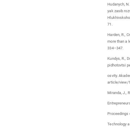
Hudanych, N. 
yak zasib roz
Hlukhivskoho 
71.
Harden, R., C
more than a l
334–347.
Kundys, R., Dm
pidhotovtsi p
osvity. Akadem
article/view/
Miranda, J., 
Entrepreneurs
Proceedings o
Technology a