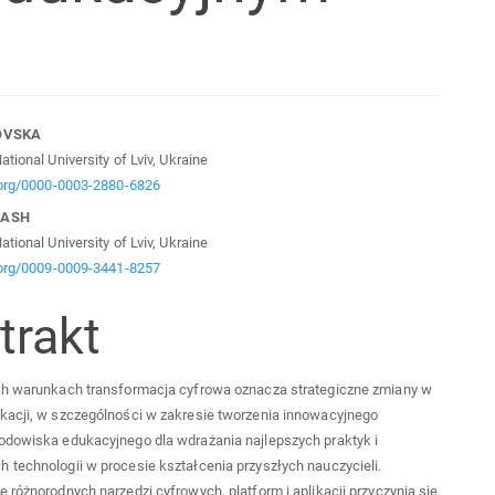
n
KOVSKA
tional University of Lviv, Ukraine
cle
d.org/0000-0003-2880-6826
BASH
tent
tional University of Lviv, Ukraine
d.org/0009-0009-3441-8257
trakt
ch warunkach transformacja cyfrowa oznacza strategiczne zmiany w
kacji, w szczególności w zakresie tworzenia innowacyjnego
odowiska edukacyjnego dla wdrażania najlepszych praktyk i
technologii w procesie kształcenia przyszłych nauczycieli.
 różnorodnych narzędzi cyfrowych, platform i aplikacji przyczynia się