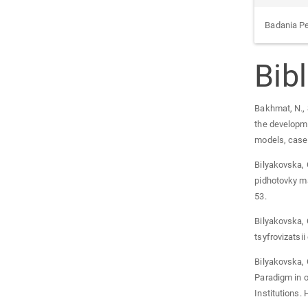
Badania P
Bibl
Bakhmat, N., 
the developme
models, cases
Bilyakovska, 
pidhotovky ma
53.
Bilyakovska, 
tsyfrovizatsi
Bilyakovska, 
Paradigm in o
Institutions.