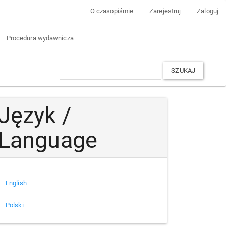
O czasopiśmie
Zarejestruj
Zaloguj
Procedura wydawnicza
SZUKAJ
Język /
Language
English
Polski