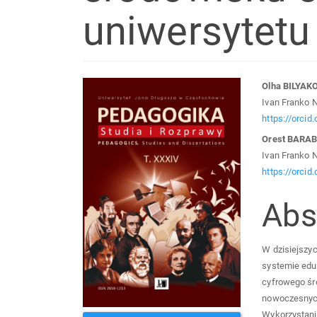
uniwersytetu
Article
Mai
Olha BILYA
Ivan Franko Na
Sidebar
Arti
https://orci
Orest BARA
Con
Ivan Franko Na
https://orci
Abs
W dzisiejszy
systemie edu
cyfrowego śr
nowoczesnych 
Wykorzystanie