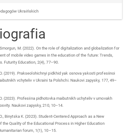
edagogów Ukraińskich
iografia
Smorgun, M. (2022). On the role of digitalization and globalization for
nt of mobile video games in the education of the future: Trends,
. Futurity Education, 2(4), 77–90.
O. (2019). Prakseolohichnyi pidkhid yak osnova yakosti profesiinoi
ibutnikh vchyteliv v Ukraini ta Polshchi. Naukovi zapysky, 177, 49–
O. (2023). Profesiina pidhotovka maibutnikh uchyteliv v umovakh
i osvity. Naukovi zapysky, 210, 10–14.
О., Binytska K. (2023). Student-Centered Approach as a New
f the Quality of the Educational Process in Higher Education
 Humanitarian forum, 1(1), 10–15.