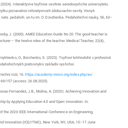
(2024). Interaktyvne tsyfrove osvitnie seredovyshche universytetu
vytku piznavalnoi initsiatyvnosti zdobuvachiv osvity. Visnyk
nats. pedahoh. un-tu im. O. Dovzhenka. Pedahohichni nauky, 56, 63–
rosby, J. (2000). AMEE Education Guide No 20: The good teacher is
ecturer – the twelve roles of the teacher. Medical Teacher, 22(4),
ytriienko, O., Boichenko, S. (2023). Tsyfrovi tekhnolohii v profesiinii
edahohichnykh pratsivnykiv zakladiv vyshchoi
ichni vizii, 16.
https://academy-vision.org/index.php/av/
169/157 (access: 26.08.2025).
Rosas-Fernandez, J.B., Molina, A. (2020). Achieving Innovation and
hip by Applying Education 4.0 and Open Innovation. In:
f the 2020 IEEE International Conference on Engineering,
nd Innovation (ICE/ITMC), New York, NY, USA, 15–17 June