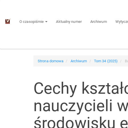
Main
Navigation
Main
O czasopiśmie
Aktualny numer
Archiwum
Wytyczn
Content
Sidebar
Strona domowa
Archiwum
Tom 34 (2025)
Ba
Cechy kształ
nauczycieli 
środowisku 