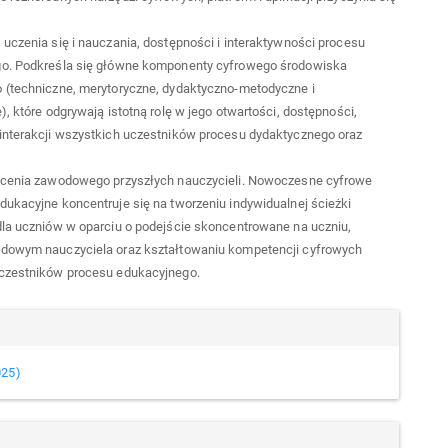
uczenia się i nauczania, dostępności i interaktywności procesu
o. Podkreśla się główne komponenty cyfrowego środowiska
 (techniczne, merytoryczne, dydaktyczno-metodyczne i
), które odgrywają istotną rolę w jego otwartości, dostępności,
interakcji wszystkich uczestników procesu dydaktycznego oraz
łcenia zawodowego przyszłych nauczycieli. Nowoczesne cyfrowe
ukacyjne koncentruje się na tworzeniu indywidualnej ścieżki
dla uczniów w oparciu o podejście skoncentrowane na uczniu,
dowym nauczyciela oraz kształtowaniu kompetencji cyfrowych
czestników procesu edukacyjnego.
cle
ails
025)