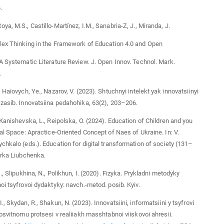
.
ya, M.S., Castillo-Martínez, I.M., Sanabria-Z, J., Miranda, J.
lex Thinking in the Framework of Education 4.0 and Open
A Systematic Literature Review. J. Open Innov. Technol. Mark.
.
 Haiovych, Ye., Nazarov, V. (2023). Shtuchnyi intelekt yak innovatsiinyi
zasib. Innovatsiina pedahohika, 63(2), 203–206.
 Кanishevska, L., Reipolska, O. (2024). Education of Children and you
tal Space: Apractice-Oriented Concept of Naes of Ukraine. In: V.
chkalo (eds.). Education for digital transformation of society (131–
urka Liubchenka.
., Slipukhina, N., Polikhun, I. (2020). Fizyka. Prykladni metodyky
oi tsyfrovoi dydaktyky: navch.-metod. posib. Kyiv.
, Skydan, R., Shakun, N. (2023). Innovatsiini, informatsiini y tsyfrovi
 osvitnomu protsesi v realiiakh masshtabnoi viiskovoi ahresii.