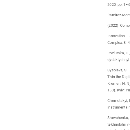
2020, pp. 1–6
Ramírez-Monto
(2022). Comp
Innovation – 
Complex, 8, 4
Rozlutska, H.,
dydaktychnyi 
Sysоіeva, S.,
Thin the Digi
Kremen, N. Ny
153). Kyiv: Y
Chernetskyi, I
instrumentaln
Shevchenko, I.
tekhnolohii v