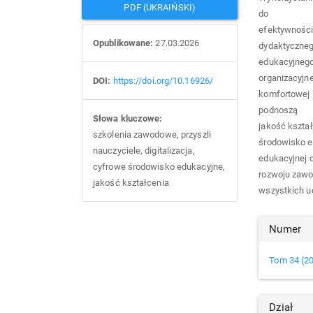
PDF (UKRAIŃSKI)
do
efektywności 
Opublikowane:
27.03.2026
dydaktyczneg
edukacyjnego
organizacyjne
DOI:
https://doi.org/10.16926/
komfortowej 
podnoszą
Słowa kluczowe:
jakość kszta
szkolenia zawodowe, przyszli
środowisko ed
nauczyciele, digitalizacja,
edukacyjnej 
cyfrowe środowisko edukacyjne,
rozwoju zawo
jakość kształcenia
wszystkich u
Arti
Numer
Det
Tom 34 (2
Dział