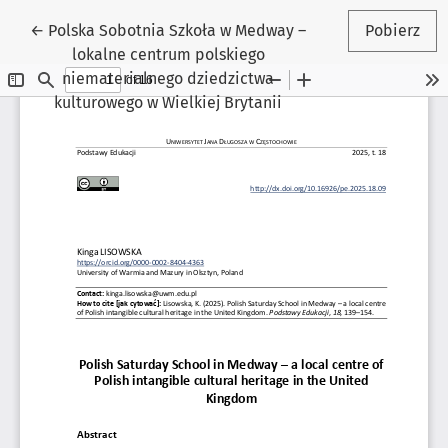
Wróć do szczegółów artykułu
←
Polska Sobotnia Szkoła w Medway –
Pobierz
lokalne centrum polskiego
niematerialnego dziedzictwa
kulturowego w Wielkiej Brytanii