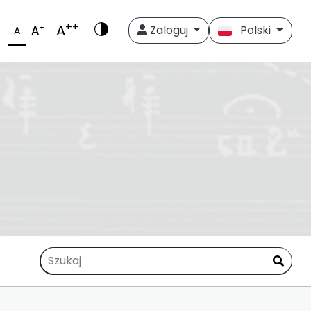
++
A
+
A
Zaloguj
Polski
A