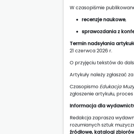
W czasopiśmie publikowane
recenzje naukowe
,
sprawozdania z konf
Termin nadsyłania artykuł
21 czerwca 2026 r.
O przyjęciu tekstów do da
Artykuły należy zgłaszać 
Czasopismo
Edukacja Muz
zgłoszenie artykułu, proces
Informacja dla wydawnic
Redakcja zaprasza wydawnic
rozumianych sztuk muzyc
źródłowe, katalogi zbioró