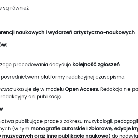
 są również:
erencji naukowych i wydarzeń artystyczno-naukowych
.
ów:
lszego procedowania decyduje
kolejność zgłoszeń
.
za pośrednictwem platformy redakcyjnej czasopisma.
yczna
ukazuje się w modelu
Open Access
. Redakcja nie p
 redakcyjny ani publikację.
tw
twa publikujące prace z zakresu muzykologii, pedagogik
znych (w tym
monografie autorskie i zbiorowe, edycje kr
w muzycznych oraz inne publikacje naukowe
) do nadsył