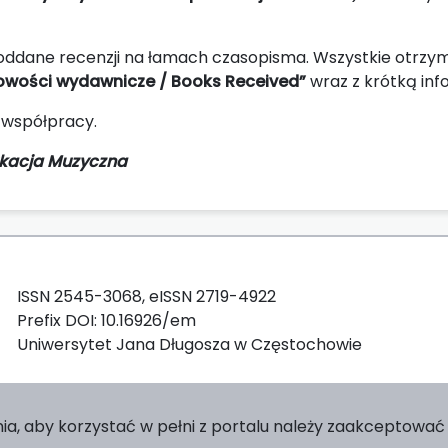
oddane recenzji na łamach czasopisma. Wszystkie otrzy
owości wydawnicze / Books Received”
wraz z krótką inf
 współpracy.
kacja Muzyczna
ISSN 2545-3068, eISSN 2719-4922
Prefix DOI: 10.16926/em
Uniwersytet Jana Długosza w Częstochowie
ia, aby korzystać w pełni z portalu należy zaakceptować p