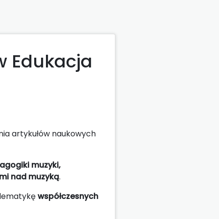
w Edukacja
nia artykułów naukowych
agogiki muzyki,
ami nad muzyką
.
blematykę
współczesnych