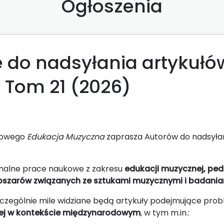
Ogłoszenia
 do nadsyłania artykułó
 Tom 21 (2026)
kowego
Edukacja Muzyczna
zaprasza Autorów do nadsyła
inalne prace naukowe z zakresu
edukacji muzycznej, ped
obszarów związanych ze sztukami muzycznymi i badani
zególnie mile widziane będą artykuły podejmujące pro
ej w kontekście międzynarodowym
, w tym m.in.: