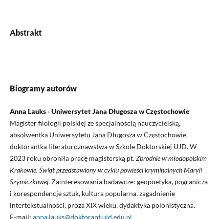
Abstrakt
-
Biogramy autorów
Anna Lauks - Uniwersytet Jana Długosza w Częstochowie
Magister filologii polskiej ze specjalnością nauczycielską,
absolwentka Uniwersytetu Jana Długosza w Częstochowie,
doktorantka literaturoznawstwa w Szkole Doktorskiej UJD. W
2023 roku obroniła pracę magisterską pt.
Zbrodnie w młodopolskim
Krakowie. Świat przedstawiony w cyklu powieści kryminalnych Maryli
Szymiczkowej
. Zainteresowania badawcze: geopoetyka, pogranicza
i korespondencje sztuk, kultura popularna, zagadnienie
intertekstualności, proza XIX wieku, dydaktyka polonistyczna.
E-mail:
anna.lauks@doktorant.ujd.edu.pl