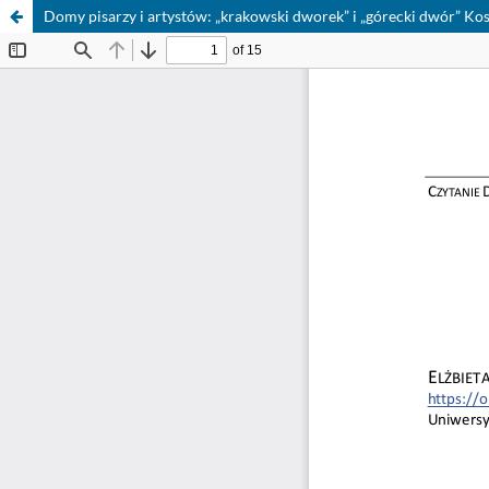
Domy pisarzy i artystów: „krakowski dworek” i „górecki dwór” K