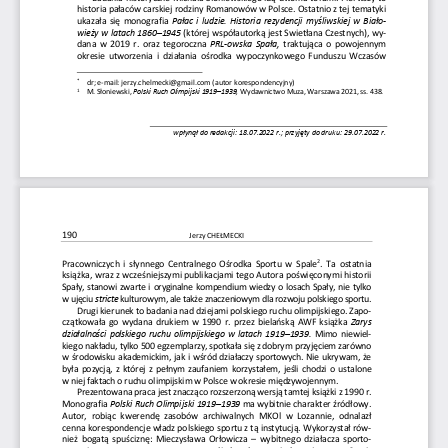
historia pałaców carskiej rodziny Romanowów w Polsce. Ostatnio z tej tematyki 
ukazała się monografia 
Pałac i ludzie. Historia rezydencji myśliwskiej w Biało-
wieży w latach 1860
–
1945
(
której współautorką
jest
Swietłana Czestnych
)
, w
y-
dan
a
w  2019  r.  oraz 
tegoroczna
PRL
-
owska  Spa
ł
a,
traktująca o powojennym 
okresie utworzenia i działania ośrodka wypoczynkowego Funduszu Wczasów 
*
dr; e
-
mail: 
jerzy.chelmecki@gmail.com
(autor korespondencyjny)
1
M. Słoniewski, 
Polski Ruch 
Olimpijski 1919
–
1939,
Wydawnictwo Muza, Warszawa 2021, ss. 438.
wpłynął do redakcji: 18.07.2022 r.; przyjęty do druku: 29.07.2022 r.
190
Jerzy CHEŁMECKI
Pracowniczych i słynnego Centralnego Ośrodka Sportu w Spale
.  Ta  ostatnia 
2
książka
,
wraz z wcześniejszymi publika
cjami tego Autora poświęconymi historii 
Spały
,
stanowi zwarte i oryginalne kompendium wiedzy o losach Spały, nie tylko 
w ujęciu 
stricte
kulturowym
,
ale także znaczeniowym dla rozwoju polskiego sportu.
Drugi kierunek to badania nad dziejami polskiego ruchu olimpijskiego. Zapo-
czątkowała go wydana drukiem w 1990 r. przez bielańską AWF książka 
Zarys 
działalności polskiego ruchu olimpijskiego w latach 1919
–
1939.
Mimo  niewiel-
kiego nakładu, tylko 500 egzemplar
zy, spotkała się z dobrym przyjęciem 
zarówno 
w środowisku akademickim
,
jak i wśród działaczy sportowych. Nie ukrywam, że 
była pozycją, z której 
z 
pełnym zaufani
em
korzystałem
, jeśli chodzi o
ustalon
e
w niej faktach o ruchu olimpijskim w Polsce w okresie m
iędzywojennym.
Prezentowana praca jest znacząco rozszerzoną wersją tamtej książki z 1990 r.
Monografia 
Polski Ruch Olimpijski 1919
–
1939
ma wybitnie charakter źródłowy. 
Autor
,
robiąc kwerendę
zasobów archiwalnych MKO
l
w  Lozannie
,
odnalazł 
cenna korespondencje władz polskiego sportu z tą instytucją. Wykorzystał rów-
nież bogatą spuściznę
:
Mieczysława Orłowicza 
–
wybitnego działacza sporto-