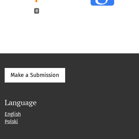
0
Make a Submission
Language
English
Polski