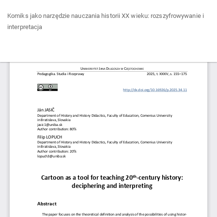
Wróć
Komiks jako narzędzie nauczania historii XX wieku: rozszyfrowywanie i
do
interpretacja
szczegółów
artykułu
Pob
Po
P