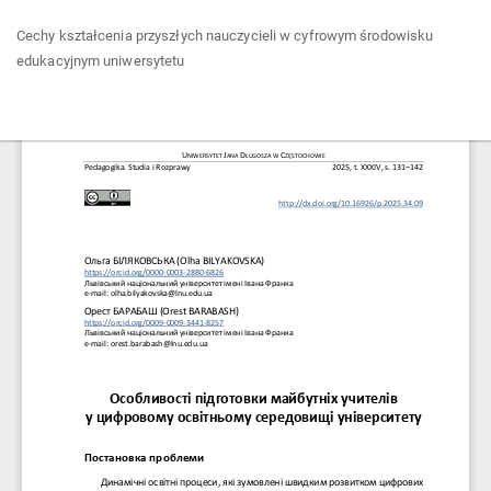
Wróć
Cechy kształcenia przyszłych nauczycieli w cyfrowym środowisku
do
edukacyjnym uniwersytetu
szczegółów
artykułu
Pob
Po
P