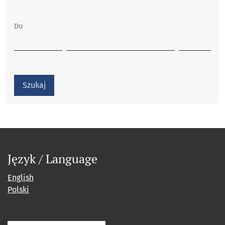
Do
Szukaj
Język / Language
English
Polski