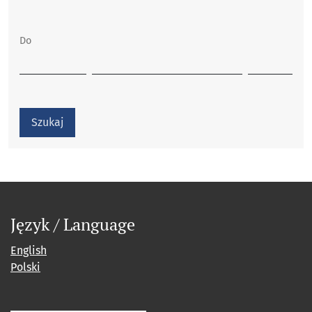
Do
Szukaj
Język / Language
English
Polski