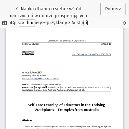
Wróć do szczegółów artykułu
←
Nauka dbania o siebie wśród
Pobierz
nauczycieli w dobrze prosperujących
miejscach pracy – przykłady z Australii